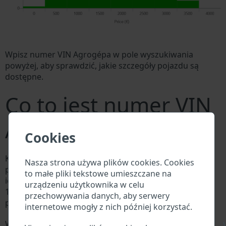
Wpisz numer VIN Agrogépa w pole wyszukiwania
powyżej, aby sprawdzić, jakie szczegóły pojazdu są
dostępne.
Co to jest numer VIN
Agrogépa?
Cookies
Każdy producent Agrogépa przypisuje każdemu
Nasza strona używa plików cookies. Cookies
pojazdowi unikalny identyfikator zwany numerem
to małe pliki tekstowe umieszczane na
identyfikacyjnym pojazdu (VIN). Numer VIN składa się z
urządzeniu użytkownika w celu
17 cyfr i składa się z liter i cyfr zawierających
przechowywania danych, aby serwery
podstawowe informacje o pojeździe.
internetowe mogły z nich później korzystać.
Wszystkie bazy danych w branży motoryzacyjnej
\