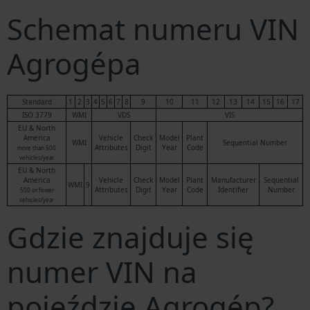
Schemat numeru VIN
Agrogépa
Standard
1
2
3
4
5
6
7
8
9
10
11
12
13
14
15
16
17
ISO 3779
WMI
VDS
VIS
EU & North
America
Vehicle
Check
Model
Plant
WMI
Sequential Number
Attributes
Digit
Year
Code
more than 500
vehicles/year
EU & North
America
Vehicle
Check
Model
Plant
Manufacturer
Sequential
WMI
9
Attributes
Digit
Year
Code
Identifier
Number
500 or fewer
vehicles/year
Gdzie znajduje się
numer VIN na
pojeździe Agrogép?