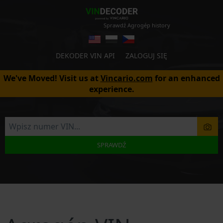
Sprawdź Agrogép history
DEKODER VIN API
ZALOGUJ SIĘ
We've Moved! Visit us at
Vincario.com
for an enhanced
experience.
SPRAWDŹ