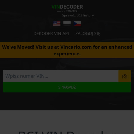
Sprawdź BCI history
DEKODER VIN API
ZALOGUJ SIĘ
We've Moved! Visit us at
Vincario.com
for an enhanced
experience.
SPRAWDŹ