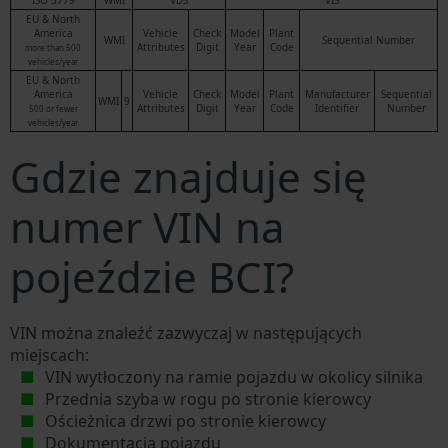
ISO 3779
WMI
VDS
VIS
EU & North
America
Vehicle
Check
Model
Plant
WMI
Sequential Number
Attributes
Digit
Year
Code
more than 500
vehicles/year
EU & North
America
Vehicle
Check
Model
Plant
Manufacturer
Sequential
WMI
9
Attributes
Digit
Year
Code
Identifier
Number
500 or fewer
vehicles/year
Gdzie znajduje się
numer VIN na
pojeździe BCI?
VIN można znaleźć zazwyczaj w następujących
miejscach:
VIN wytłoczony na ramie pojazdu w okolicy silnika
Przednia szyba w rogu po stronie kierowcy
Ościeżnica drzwi po stronie kierowcy
Dokumentacja pojazdu