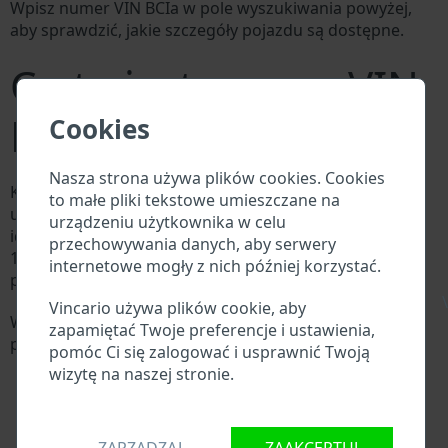
Wpisz numer VIN BCIa w pole wyszukiwania powyżej,
aby sprawdzić, jakie szczegóły pojazdu są dostępne.
Co to jest numer VIN
BCIa?
Cookies
Nasza strona używa plików cookies. Cookies
Każdy producent BCIa przypisuje każdemu pojazdowi
to małe pliki tekstowe umieszczane na
unikalny identyfikator zwany numerem
urządzeniu użytkownika w celu
identyfikacyjnym pojazdu (VIN). Numer VIN składa się z
przechowywania danych, aby serwery
17 cyfr i składa się z liter i cyfr zawierających
internetowe mogły z nich później korzystać.
podstawowe informacje o pojeździe.
\
Vincario używa plików cookie, aby
Wszystkie bazy danych w branży motoryzacyjnej
zapamiętać Twoje preferencje i ustawienia,
przeszukują VIN:
pomóc Ci się zalogować i usprawnić Twoją
Baza danych producenta BCIa
wizytę na naszej stronie.
Baza danych importerów/eksporterów BCIa
Baza danych dealerów BCIa
Baza danych warsztatów BCIa i dostawców części