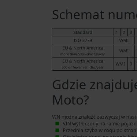
Schemat num
Standard
1
2
3
ISO 3779
WMI
EU & North America
WMI
more than 500 vehicles/year
EU & North America
WMI
9
500 or fewer vehicles/year
Gdzie znajduj
Moto?
VIN można znaleźć zazwyczaj w nast
VIN wytłoczony na ramie pojazdu
Przednia szyba w rogu po stron