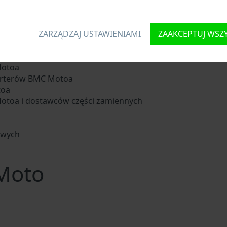
je każdemu pojazdowi unikalny identyfikator zwany numer
ZARZĄDZAJ USTAWIENIAMI
ZAAKCEPTUJ WSZ
da się z liter i cyfr zawierających podstawowe informacje o 
oryzacyjnej przeszukują VIN:
Motoa
orterów BMC Motoa
toa
otoa i dostawców części zamiennych
owych
Moto