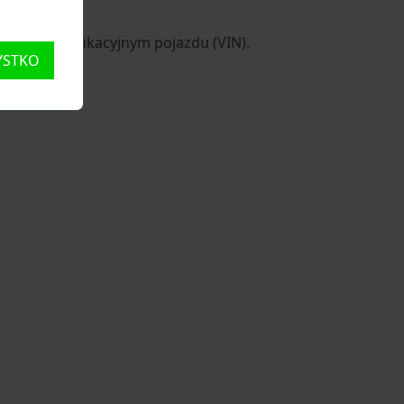
em identyfikacyjnym pojazdu (VIN).
YSTKO
pojeździe.