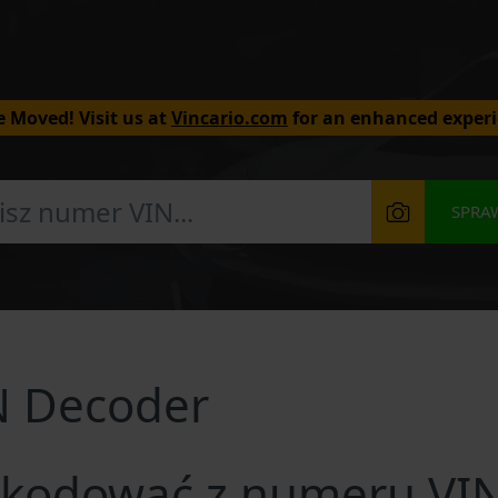
 Moved! Visit us at
Vincario.com
for an enhanced experi
SPRA
N Decoder
kodować z numeru VI