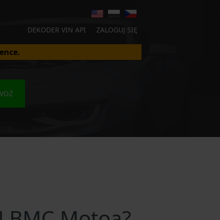
DEKODER VIN API
ZALOGUJ SIĘ
ence.
WDŹ
N BMC Motoa?