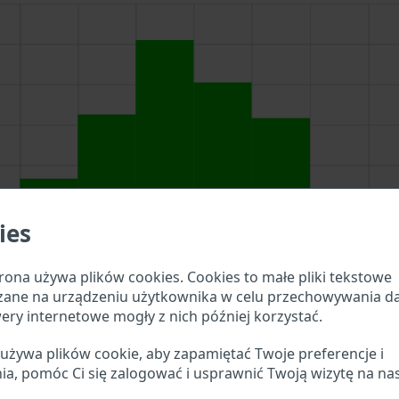
ies
rona używa plików cookies. Cookies to małe pliki tekstowe
zane na urządzeniu użytkownika w celu przechowywania d
ery internetowe mogły z nich później korzystać.
yszukiwania powyżej, aby sprawdzić, jakie szczegóły poja
 używa plików cookie, aby zapamiętać Twoje preferencje i
ia, pomóc Ci się zalogować i usprawnić Twoją wizytę na na
umer VIN BMC Motoa?