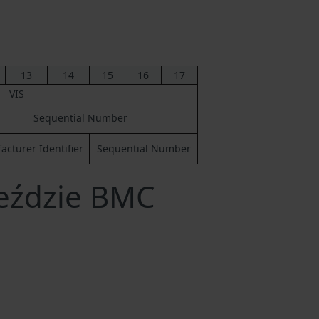
13
14
15
16
17
VIS
Sequential Number
cturer Identifier
Sequential Number
jeździe BMC