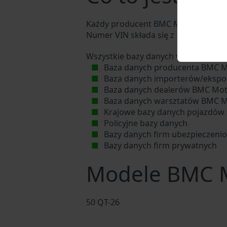
Każdy producent BMC Motoa przypisu
Numer VIN składa się z 17 cyfr i skła
Wszystkie bazy danych w branży mot
Baza danych producenta BMC 
Baza danych importerów/eksp
Baza danych dealerów BMC Mo
Baza danych warsztatów BMC M
Krajowe bazy danych pojazdów
Policyjne bazy danych
Bazy danych firm ubezpieczeni
Bazy danych firm prywatnych
Modele BMC 
50 QT-26