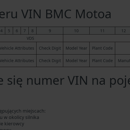
eru VIN BMC Motoa
4
5
6
7
8
9
10
11
12
VDS
Vehicle Attributes
Check Digit
Model Year
Plant Code
Vehicle Attributes
Check Digit
Model Year
Plant Code
Manufa
e się numer VIN na po
ępujących miejscach:
 w okolicy silnika
ie kierowcy