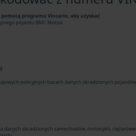
pomocą programu Vincario, aby uzyskać
cyjnego pojazdu BMC Motoa
u
ż
ajowych policyjnych bazach danych skradzionych pojazdó
za danych skradzionych samochodów, motocykli, ciężarówek
jazdu