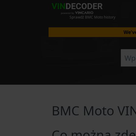
Sprawdź BMC Moto history
We've
BMC Moto VI
Co można zde