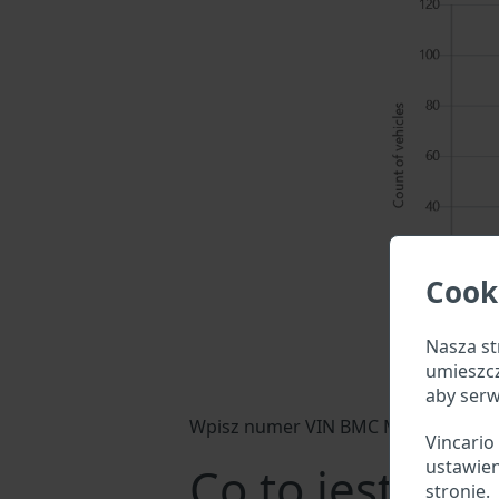
Cook
Nasza st
umieszc
aby serw
Wpisz numer VIN BMC Motoa w pole w
Vincario
ustawien
Co to jest n
stronie.