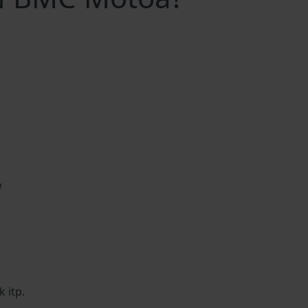
w
 itp.