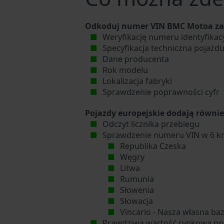
Odkoduj numer VIN BMC Motoa za 
Weryfikację numeru identyfika
Specyfikacja techniczna pojazd
Dane producenta
Rok modelu
Lokalizacja fabryki
Sprawdzenie poprawności cyfr
Pojazdy europejskie dodają równie
Odczyt licznika przebiegu
Sprawdzenie numeru VIN w 6 kr
Republika Czeska
Węgry
Litwa
Rumunia
Słowenia
Słowacja
Vincario - Nasza własna ba
Prawdziwa wartość rynkowa po