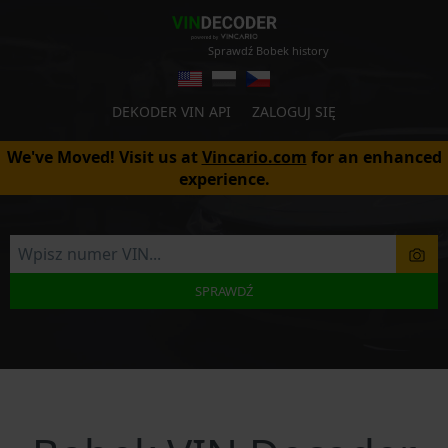
Sprawdź Bobek history
DEKODER VIN API
ZALOGUJ SIĘ
We've Moved! Visit us at
Vincario.com
for an enhanced
experience.
SPRAWDŹ