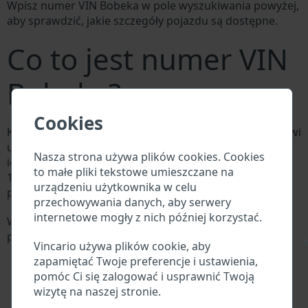
Wpisz numer VIN Bobeka w pole wyszukiwania powyżej,
aby sprawdzić, jakie szczegóły pojazdu są dostępne.
Co to jest numer VIN
Bobeka?
Cookies
Każdy producent Bobeka przypisuje każdemu pojazdowi
unikalny identyfikator zwany numerem
Nasza strona używa plików cookies. Cookies
identyfikacyjnym pojazdu (VIN). Numer VIN składa się z
to małe pliki tekstowe umieszczane na
17 cyfr i składa się z liter i cyfr zawierających
urządzeniu użytkownika w celu
podstawowe informacje o pojeździe.
przechowywania danych, aby serwery
internetowe mogły z nich później korzystać.
Wszystkie bazy danych w branży motoryzacyjnej
przeszukują VIN:
\
Vincario używa plików cookie, aby
Baza danych producenta Bobeka
zapamiętać Twoje preferencje i ustawienia,
Baza danych importerów/eksporterów Bobeka
pomóc Ci się zalogować i usprawnić Twoją
Baza danych dealerów Bobeka
wizytę na naszej stronie.
Baza danych warsztatów Bobeka i dostawców