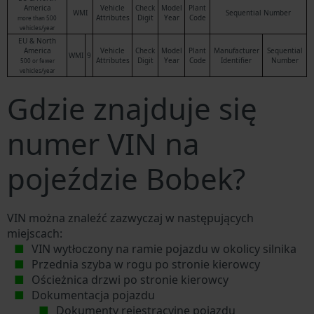
America
Vehicle
Check
Model
Plant
WMI
Sequential Number
Attributes
Digit
Year
Code
more than 500
vehicles/year
EU & North
America
Vehicle
Check
Model
Plant
Manufacturer
Sequential
WMI
9
Attributes
Digit
Year
Code
Identifier
Number
500 or fewer
vehicles/year
Gdzie znajduje się
numer VIN na
pojeździe Bobek?
VIN można znaleźć zazwyczaj w następujących
miejscach:
VIN wytłoczony na ramie pojazdu w okolicy silnika
Przednia szyba w rogu po stronie kierowcy
Ościeżnica drzwi po stronie kierowcy
Dokumentacja pojazdu
Dokumenty rejestracyjne pojazdu