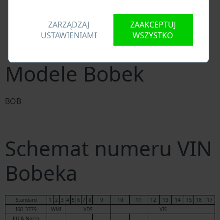
części zamiennych
Krajowe bazy danych pojazdów
ZARZĄDZAJ
ZAAKCEPTUJ
Policyjne bazy danych
USTAWIENIAMI
WSZYSTKO
Bazy danych firm ubezpieczeniowych
Bazy danych firm prywatnych
Modele Bobek
BOB
Schemat numeru VIN
Bobeka
Standard
1
2
3
4
5
6
7
8
9
10
11
12
13
14
15
16
17
ISO 3779
WMI
VDS
VIS
EU & North