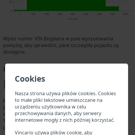
Wpisz numer VIN Bogdana w pole wyszukiwania
powyżej, aby sprawdzić, jakie szczegóły pojazdu są
dostępne.
Co to jest numer VIN
Cookies
Bogdana?
Nasza strona używa plików cookies. Cookies
to małe pliki tekstowe umieszczane na
Każdy producent Bogdana przypisuje każdemu
urządzeniu użytkownika w celu
pojazdowi unikalny identyfikator zwany numerem
przechowywania danych, aby serwery
identyfikacyjnym pojazdu (VIN). Numer VIN składa się z
internetowe mogły z nich później korzystać.
17 cyfr i składa się z liter i cyfr zawierających
podstawowe informacje o pojeździe.
\
Vincario używa plików cookie, aby