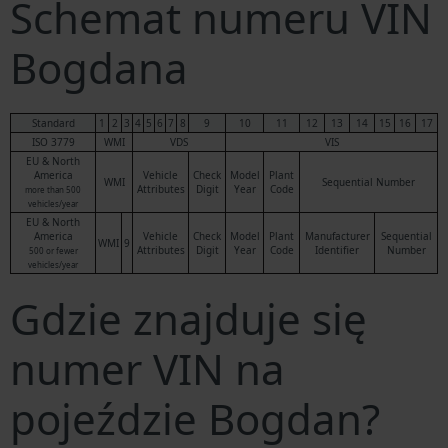
Schemat numeru VIN
Bogdana
Standard
1
2
3
4
5
6
7
8
9
10
11
12
13
14
15
16
17
ISO 3779
WMI
VDS
VIS
EU & North
America
Vehicle
Check
Model
Plant
WMI
Sequential Number
Attributes
Digit
Year
Code
more than 500
vehicles/year
EU & North
America
Vehicle
Check
Model
Plant
Manufacturer
Sequential
WMI
9
Attributes
Digit
Year
Code
Identifier
Number
500 or fewer
vehicles/year
Gdzie znajduje się
numer VIN na
pojeździe Bogdan?