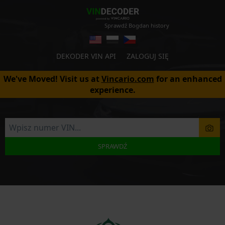
Sprawdź Bogdan history
DEKODER VIN API
ZALOGUJ SIĘ
We've Moved! Visit us at
Vincario.com
for an enhanced
experience.
SPRAWDŹ