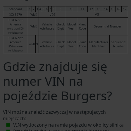
Standard
1
2
3
4
5
6
7
8
9
10
11
12
13
14
15
16
17
ISO 3779
WMI
VDS
VIS
EU & North
America
Vehicle
Check
Model
Plant
WMI
Sequential Number
Attributes
Digit
Year
Code
more than 500
vehicles/year
EU & North
America
Vehicle
Check
Model
Plant
Manufacturer
Sequential
WMI
9
Attributes
Digit
Year
Code
Identifier
Number
500 or fewer
vehicles/year
Gdzie znajduje się
numer VIN na
pojeździe Burgers?
VIN można znaleźć zazwyczaj w następujących
miejscach:
VIN wytłoczony na ramie pojazdu w okolicy silnika