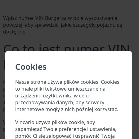
Wpisz numer VIN Burgersa w pole wyszukiwania
powyżej, aby sprawdzić, jakie szczegóły pojazdu są
dostępne.
Co to jest numer VIN
Burgersa?
Cookies
Nasza strona używa plików cookies. Cookies
Każdy producent Burgersa przypisuje każdemu
to małe pliki tekstowe umieszczane na
pojazdowi unikalny identyfikator zwany numerem
urządzeniu użytkownika w celu
identyfikacyjnym pojazdu (VIN). Numer VIN składa się z
przechowywania danych, aby serwery
17 cyfr i składa się z liter i cyfr zawierających
internetowe mogły z nich później korzystać.
podstawowe informacje o pojeździe.
\
Vincario używa plików cookie, aby
Wszystkie bazy danych w branży motoryzacyjnej
zapamiętać Twoje preferencje i ustawienia,
przeszukują VIN:
pomóc Ci się zalogować i usprawnić Twoją
Baza danych producenta Burgersa