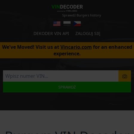
Sprawdź Burgers history
DEKODER VIN API
ZALOGUJ SIĘ
We've Moved! Visit us at
Vincario.com
for an enhanced
experience.
SPRAWDŹ