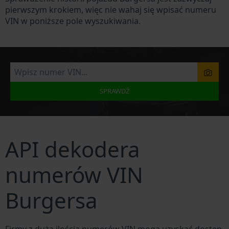
pierwszym krokiem, więc nie wahaj się wpisać numeru
VIN w poniższe pole wyszukiwania.
SPRAWDŹ
API dekodera
numerów VIN
Burgersa
Firmy z dużą ilością numerów VIN mogą uzyskać dostęp