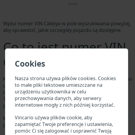
Wpisz numer VIN Cabbya w pole wyszukiwania powyżej,
aby sprawdzić, jakie szczegóły pojazdu są dostępne.
Co to jest numer VIN
Cabbya?
Cookies
Nasza strona używa plików cookies. Cookies
Każdy producent Cabbya przypisuje każdemu pojazdowi
to małe pliki tekstowe umieszczane na
unikalny identyfikator zwany numerem
urządzeniu użytkownika w celu
identyfikacyjnym pojazdu (VIN). Numer VIN składa się z
przechowywania danych, aby serwery
17 cyfr i składa się z liter i cyfr zawierających
internetowe mogły z nich później korzystać.
podstawowe informacje o pojeździe.
\
Vincario używa plików cookie, aby
Wszystkie bazy danych w branży motoryzacyjnej
zapamiętać Twoje preferencje i ustawienia,
przeszukują VIN:
pomóc Ci się zalogować i usprawnić Twoją
Baza danych producenta Cabbya