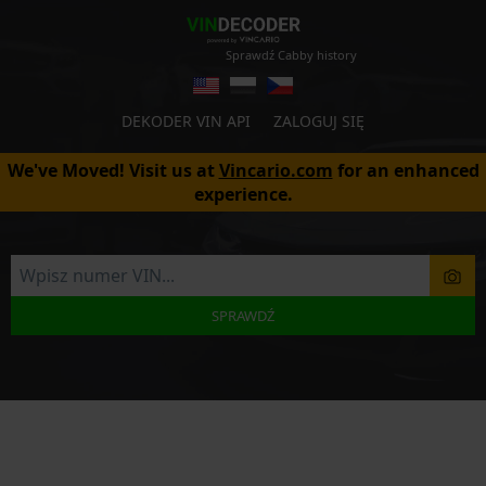
Sprawdź Cabby history
DEKODER VIN API
ZALOGUJ SIĘ
We've Moved! Visit us at
Vincario.com
for an enhanced
experience.
SPRAWDŹ