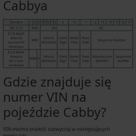
Cabbya
Standard
1
2
3
4
5
6
7
8
9
10
11
12
13
14
15
16
17
ISO 3779
WMI
VDS
VIS
EU & North
America
Vehicle
Check
Model
Plant
WMI
Sequential Number
Attributes
Digit
Year
Code
more than 500
vehicles/year
EU & North
America
Vehicle
Check
Model
Plant
Manufacturer
Sequential
WMI
9
Attributes
Digit
Year
Code
Identifier
Number
500 or fewer
vehicles/year
Gdzie znajduje się
numer VIN na
pojeździe Cabby?
VIN można znaleźć zazwyczaj w następujących
miejscach: