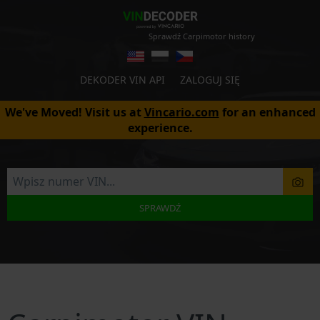
Sprawdź Carpimotor history
DEKODER VIN API
ZALOGUJ SIĘ
We've Moved! Visit us at
Vincario.com
for an enhanced
experience.
SPRAWDŹ