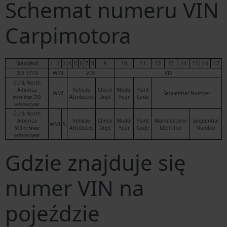
Schemat numeru VIN
Carpimotora
Standard
1
2
3
4
5
6
7
8
9
10
11
12
13
14
15
16
17
ISO 3779
WMI
VDS
VIS
EU & North
America
Vehicle
Check
Model
Plant
WMI
Sequential Number
Attributes
Digit
Year
Code
more than 500
vehicles/year
EU & North
America
Vehicle
Check
Model
Plant
Manufacturer
Sequential
WMI
9
Attributes
Digit
Year
Code
Identifier
Number
500 or fewer
vehicles/year
Gdzie znajduje się
numer VIN na
pojeździe