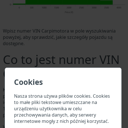
Wpisz numer VIN Carpimotora w pole wyszukiwania
powyżej, aby sprawdzić, jakie szczegóły pojazdu są
dostępne.
Co to jest numer VIN
Carpimotora?
Cookies
Każdy producent Carpimotora przypisuje każdemu
Nasza strona używa plików cookies. Cookies
pojazdowi unikalny identyfikator zwany numerem
to małe pliki tekstowe umieszczane na
identyfikacyjnym pojazdu (VIN). Numer VIN składa się z
urządzeniu użytkownika w celu
17 cyfr i składa się z liter i cyfr zawierających
przechowywania danych, aby serwery
podstawowe informacje o pojeździe.
internetowe mogły z nich później korzystać.
Wszystkie bazy danych w branży motoryzacyjnej