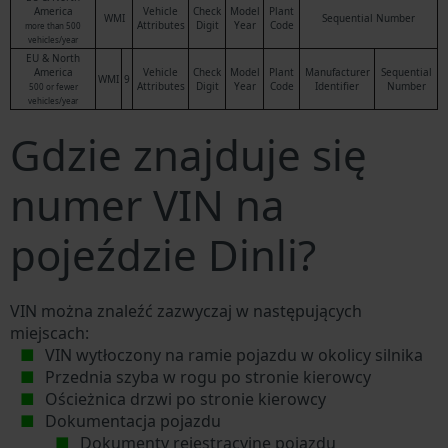
America
Vehicle
Check
Model
Plant
WMI
Sequential Number
Attributes
Digit
Year
Code
more than 500
vehicles/year
EU & North
America
Vehicle
Check
Model
Plant
Manufacturer
Sequential
WMI
9
Attributes
Digit
Year
Code
Identifier
Number
500 or fewer
vehicles/year
Gdzie znajduje się
numer VIN na
pojeździe Dinli?
VIN można znaleźć zazwyczaj w następujących
miejscach:
VIN wytłoczony na ramie pojazdu w okolicy silnika
Przednia szyba w rogu po stronie kierowcy
Ościeżnica drzwi po stronie kierowcy
Dokumentacja pojazdu
Dokumenty rejestracyjne pojazdu