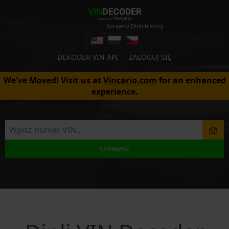
Sprawdź Dinli history
DEKODER VIN API
ZALOGUJ SIĘ
We've Moved! Visit us at
Vincario.com
for an enhanced
experience.
SPRAWDŹ