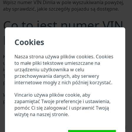
Wpisz numer VIN Dinlia w pole wyszukiwania powyżej,
aby sprawdzić, jakie szczegóły pojazdu są dostępne.
Co to jest numer VIN
Dinlia?
Cookies
Nasza strona używa plików cookies. Cookies
Każdy producent Dinlia przypisuje każdemu pojazdowi
to małe pliki tekstowe umieszczane na
unikalny identyfikator zwany numerem
urządzeniu użytkownika w celu
identyfikacyjnym pojazdu (VIN). Numer VIN składa się z
przechowywania danych, aby serwery
17 cyfr i składa się z liter i cyfr zawierających
internetowe mogły z nich później korzystać.
podstawowe informacje o pojeździe.
\
Vincario używa plików cookie, aby
Wszystkie bazy danych w branży motoryzacyjnej
zapamiętać Twoje preferencje i ustawienia,
przeszukują VIN:
pomóc Ci się zalogować i usprawnić Twoją
Baza danych producenta Dinlia
wizytę na naszej stronie.
Baza danych importerów/eksporterów Dinlia
Baza danych dealerów Dinlia
Baza danych warsztatów Dinlia i dostawców części