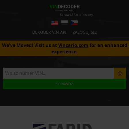
Sprawdź Farid history
DEKODER VIN API
ZALOGUJ SIĘ
We've Moved! Visit us at
Vincario.com
for an enhanced
experience.
SPRAWDŹ