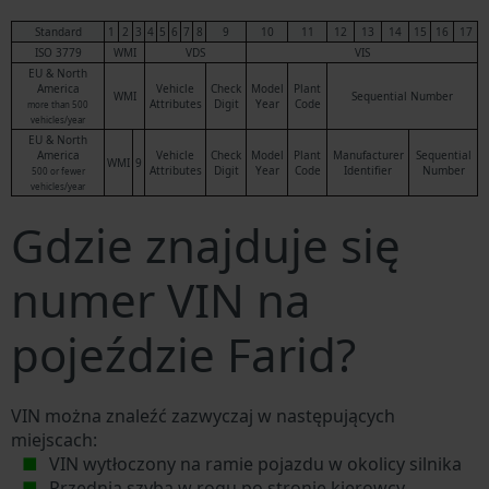
Standard
1
2
3
4
5
6
7
8
9
10
11
12
13
14
15
16
17
ISO 3779
WMI
VDS
VIS
EU & North
America
Vehicle
Check
Model
Plant
WMI
Sequential Number
Attributes
Digit
Year
Code
more than 500
vehicles/year
EU & North
America
Vehicle
Check
Model
Plant
Manufacturer
Sequential
WMI
9
Attributes
Digit
Year
Code
Identifier
Number
500 or fewer
vehicles/year
Gdzie znajduje się
numer VIN na
pojeździe Farid?
VIN można znaleźć zazwyczaj w następujących
miejscach:
VIN wytłoczony na ramie pojazdu w okolicy silnika
Przednia szyba w rogu po stronie kierowcy