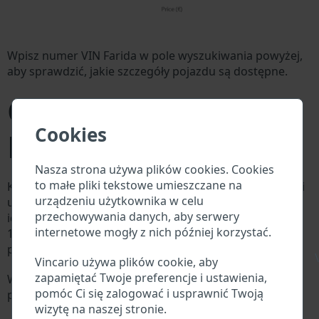
Wpisz numer VIN Farida w pole wyszukiwania powyżej,
aby sprawdzić, jakie szczegóły pojazdu są dostępne.
Co to jest numer VIN
Cookies
Farida?
Nasza strona używa plików cookies. Cookies
to małe pliki tekstowe umieszczane na
Każdy producent Farida przypisuje każdemu pojazdowi
urządzeniu użytkownika w celu
unikalny identyfikator zwany numerem
przechowywania danych, aby serwery
identyfikacyjnym pojazdu (VIN). Numer VIN składa się z
internetowe mogły z nich później korzystać.
17 cyfr i składa się z liter i cyfr zawierających
podstawowe informacje o pojeździe.
\
Vincario używa plików cookie, aby
zapamiętać Twoje preferencje i ustawienia,
Wszystkie bazy danych w branży motoryzacyjnej
pomóc Ci się zalogować i usprawnić Twoją
przeszukują VIN:
wizytę na naszej stronie.
Baza danych producenta Farida