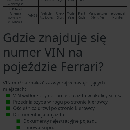
vehicles/year
EU & North
America
Vehicle
Check
Model
Plant
Manufacturer
Sequential
WMI
9
Attributes
Digit
Year
Code
Identifier
Number
500 or fewer
vehicles/year
Gdzie znajduje się
numer VIN na
pojeździe Ferrari?
VIN można znaleźć zazwyczaj w następujących
miejscach:
VIN wytłoczony na ramie pojazdu w okolicy silnika
Przednia szyba w rogu po stronie kierowcy
Ościeżnica drzwi po stronie kierowcy
Dokumentacja pojazdu
Dokumenty rejestracyjne pojazdu
Umowa kupna