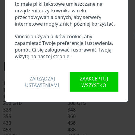
Baza danych importerów/eksporterów Ferraria
to małe pliki tekstowe umieszczane na
Baza danych dealerów Ferraria
urządzeniu użytkownika w celu
Baza danych warsztatów Ferraria i dostawców
przechowywania danych, aby serwery
części zamiennych
internetowe mogły z nich później korzystać.
Krajowe bazy danych pojazdów
\
Policyjne bazy danych
Vincario używa plików cookie, aby
Bazy danych firm ubezpieczeniowych
zapamiętać Twoje preferencje i ustawienia,
Bazy danych firm prywatnych
pomóc Ci się zalogować i usprawnić Twoją
wizytę na naszej stronie.
Modele Ferrari
ZARZĄDZAJ
ZAAKCEPTUJ
108 Mondial
110 Testarossa
USTAWIENIAMI
WSZYSTKO
150
164
169 Roma
175 Purosangue
296 GTB
308 GTS
328
348
355
360
430
456
458
488