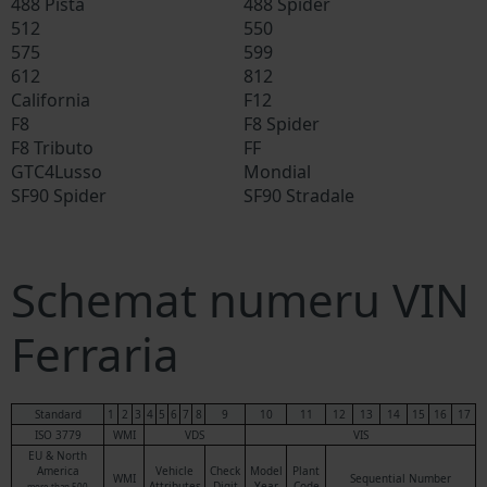
488 Pista
488 Spider
512
550
575
599
612
812
California
F12
F8
F8 Spider
F8 Tributo
FF
GTC4Lusso
Mondial
SF90 Spider
SF90 Stradale
Schemat numeru VIN
Ferraria
Standard
1
2
3
4
5
6
7
8
9
10
11
12
13
14
15
16
17
ISO 3779
WMI
VDS
VIS
EU & North
America
Vehicle
Check
Model
Plant
WMI
Sequential Number
Attributes
Digit
Year
Code
more than 500