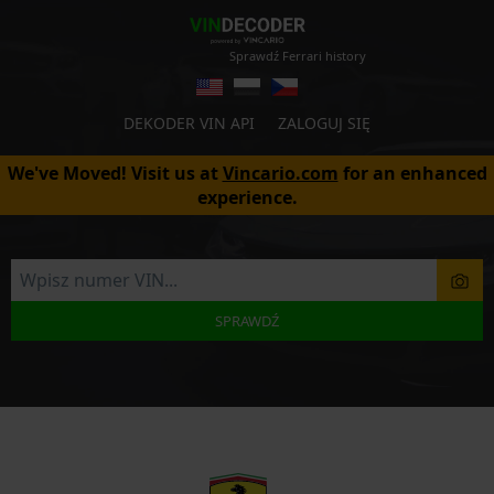
Sprawdź Ferrari history
DEKODER VIN API
ZALOGUJ SIĘ
We've Moved! Visit us at
Vincario.com
for an enhanced
experience.
SPRAWDŹ