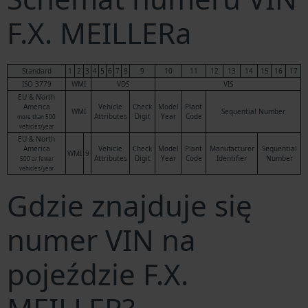
F.X. MEILLERa
Standard
1
2
3
4
5
6
7
8
9
10
11
12
13
14
15
16
17
ISO 3779
WMI
VDS
VIS
EU & North
America
Vehicle
Check
Model
Plant
WMI
Sequential Number
Attributes
Digit
Year
Code
more than 500
vehicles/year
EU & North
America
Vehicle
Check
Model
Plant
Manufacturer
Sequential
WMI
9
Attributes
Digit
Year
Code
Identifier
Number
500 or fewer
vehicles/year
Gdzie znajduje się
numer VIN na
pojeździe F.X.