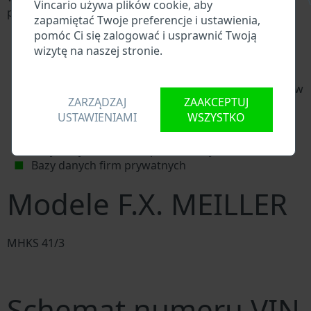
\
Vincario używa plików cookie, aby
przeszukują VIN:
zapamiętać Twoje preferencje i ustawienia,
Baza danych producenta F.X. MEILLERa
pomóc Ci się zalogować i usprawnić Twoją
Baza danych importerów/eksporterów F.X.
wizytę na naszej stronie.
MEILLERa
Baza danych dealerów F.X. MEILLERa
Baza danych warsztatów F.X. MEILLERa i dostawców
ZARZĄDZAJ
ZAAKCEPTUJ
części zamiennych
USTAWIENIAMI
WSZYSTKO
Krajowe bazy danych pojazdów
Policyjne bazy danych
Bazy danych firm ubezpieczeniowych
Bazy danych firm prywatnych
Modele F.X. MEILLER
MHKS 41/3
Schemat numeru VIN