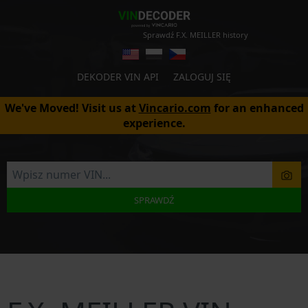
Sprawdź F.X. MEILLER history
DEKODER VIN API
ZALOGUJ SIĘ
We've Moved! Visit us at
Vincario.com
for an enhanced
experience.
SPRAWDŹ