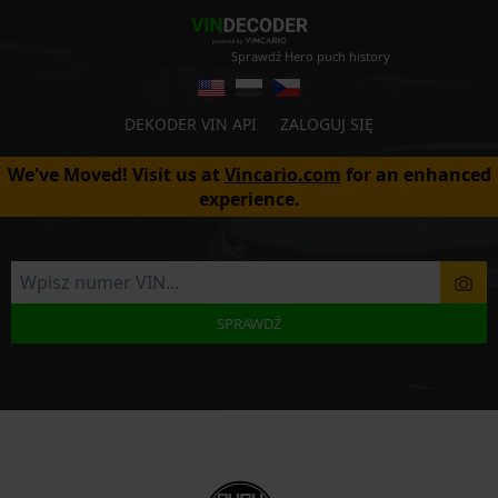
Sprawdź Hero puch history
DEKODER VIN API
ZALOGUJ SIĘ
We've Moved! Visit us at
Vincario.com
for an enhanced
experience.
SPRAWDŹ