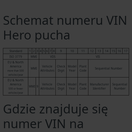
Schemat numeru VIN
Hero pucha
Standard
1
2
3
4
5
6
7
8
9
10
11
12
13
14
15
16
17
ISO 3779
WMI
VDS
VIS
EU & North
America
Vehicle
Check
Model
Plant
WMI
Sequential Number
Attributes
Digit
Year
Code
more than 500
vehicles/year
EU & North
America
Vehicle
Check
Model
Plant
Manufacturer
Sequential
WMI
9
Attributes
Digit
Year
Code
Identifier
Number
500 or fewer
vehicles/year
Gdzie znajduje się
numer VIN na