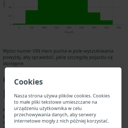
Wpisz numer VIN Hero pucha w pole wyszukiwania
powyżej, aby sprawdzić, jakie szczegóły pojazdu są
dostępne.
Co to jest numer VIN
Cookies
Hero pucha?
Nasza strona używa plików cookies. Cookies
to małe pliki tekstowe umieszczane na
urządzeniu użytkownika w celu
Każdy producent Hero pucha przypisuje każdemu
przechowywania danych, aby serwery
pojazdowi unikalny identyfikator zwany numerem
internetowe mogły z nich później korzystać.
identyfikacyjnym pojazdu (VIN). Numer VIN składa się z