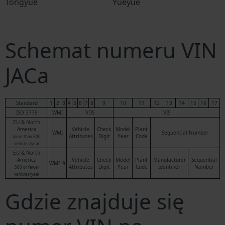
Tongyue
Yueyue
Schemat numeru VIN
JACa
Standard
1
2
3
4
5
6
7
8
9
10
11
12
13
14
15
16
17
ISO 3779
WMI
VDS
VIS
EU & North
America
Vehicle
Check
Model
Plant
WMI
Sequential Number
Attributes
Digit
Year
Code
more than 500
vehicles/year
EU & North
America
Vehicle
Check
Model
Plant
Manufacturer
Sequential
WMI
9
Attributes
Digit
Year
Code
Identifier
Number
500 or fewer
vehicles/year
Gdzie znajduje się