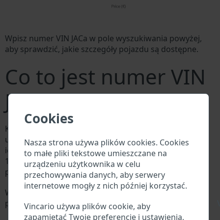
Wpisz numer VIN JACa w pole wyszukiwania powyżej,
aby sprawdzić, jakie szczegóły pojazdu są dostępne.
Co to jest numer VIN
JACa?
Cookies
Każdy producent JACa przypisuje każdemu pojazdowi
unikalny identyfikator zwany numerem
Nasza strona używa plików cookies. Cookies
identyfikacyjnym pojazdu (VIN). Numer VIN składa się z
to małe pliki tekstowe umieszczane na
17 cyfr i składa się z liter i cyfr zawierających
urządzeniu użytkownika w celu
podstawowe informacje o pojeździe.
przechowywania danych, aby serwery
internetowe mogły z nich później korzystać.
Wszystkie bazy danych w branży motoryzacyjnej
\
przeszukują VIN:
Vincario używa plików cookie, aby
Baza danych producenta JACa
zapamiętać Twoje preferencje i ustawienia,