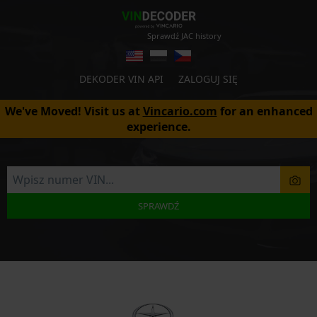
Sprawdź JAC history
DEKODER VIN API
ZALOGUJ SIĘ
We've Moved! Visit us at
Vincario.com
for an enhanced
experience.
SPRAWDŹ