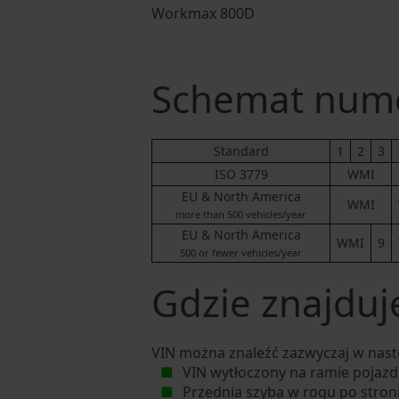
Workmax 800D
Schemat nume
Standard
1
2
3
ISO 3779
WMI
EU & North America
WMI
more than 500 vehicles/year
EU & North America
WMI
9
500 or fewer vehicles/year
Gdzie znajduj
VIN można znaleźć zazwyczaj w nast
VIN wytłoczony na ramie pojazdu
Przednia szyba w rogu po stron