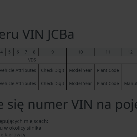
ru VIN JCBa
4
5
6
7
8
9
10
11
12
VDS
Vehicle Attributes
Check Digit
Model Year
Plant Code
Vehicle Attributes
Check Digit
Model Year
Plant Code
Manufa
e się numer VIN na poj
ępujących miejscach:
 w okolicy silnika
ie kierowcy