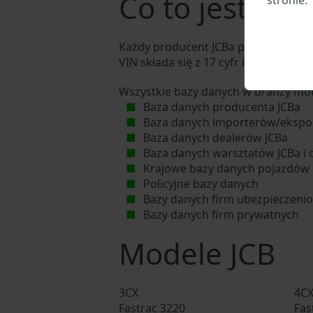
Co to jest nu
Każdy producent JCBa przypisuje ka
VIN składa się z 17 cyfr i składa się 
Wszystkie bazy danych w branży mot
Baza danych producenta JCBa
Baza danych importerów/ekspo
Baza danych dealerów JCBa
Baza danych warsztatów JCBa i
Krajowe bazy danych pojazdów
Policyjne bazy danych
Bazy danych firm ubezpieczeni
Bazy danych firm prywatnych
Modele JCB
3CX
4C
Fastrac 3220
Fas