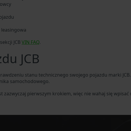
rowcy
ojazdu
b leasingowa
sekcji JCB
VIN FAQ
.
zdu JCB
prawdzeniu stanu technicznego swojego pojazdu marki JCB
anika samochodowego.
est zazwyczaj pierwszym krokiem, więc nie wahaj się wpisa