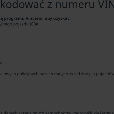
kodować z numeru VIN
ą programu Vincario, aby uzyskać
yjnego pojazdu JCBa
u
ż
ajowych policyjnych bazach danych skradzionych pojazdó
za danych skradzionych samochodów, motocykli, ciężarówek