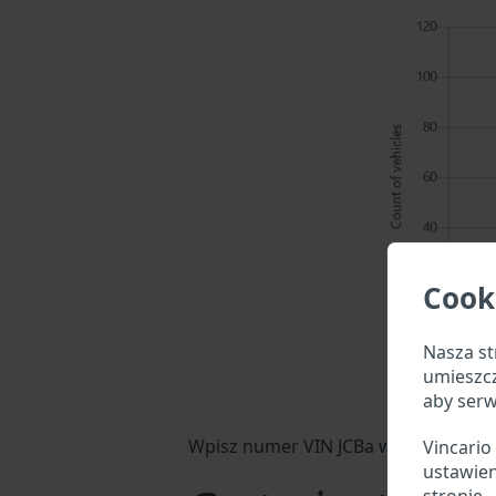
Cook
Nasza st
umieszc
aby serw
Wpisz numer VIN JCBa w pole wyszuki
Vincario
ustawien
stronie.