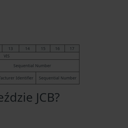
13
14
15
16
17
VIS
Sequential Number
cturer Identifier
Sequential Number
eździe JCB?