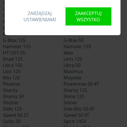
City One
City One 125
City One 150
City One 50
ZARZĄDZAJ
ZAAKCEPTUJ
Darkness 125
Eagle King 125
USTAWIENIAMI
WSZYSTKO
Extra 125
Extra 50 2T
Extra 50 4T
Fever 125
Fighter
Flash 125
G-Max 125
G-Max 50
Hammer 125
Hamster 125
HT125T-25
Ideo
Imad 125
Lens 125
Libra 150
Libra 50
Lion 125
Maximus
Miu 125
Mopedo
Phoenix
Powermax 50 4T
Sharky
Sharky 125
Sharky 50
Shine 125
Shutter
Sinner
Slide 125
Sole Mio 50 4T
Speed 50 2T
Speed 50 4T
Spillo 50
Spirit 1450