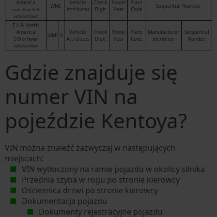
America
Vehicle
Check
Model
Plant
WMI
Sequential Number
Attributes
Digit
Year
Code
more than 500
vehicles/year
EU & North
America
Vehicle
Check
Model
Plant
Manufacturer
Sequential
WMI
9
Attributes
Digit
Year
Code
Identifier
Number
500 or fewer
vehicles/year
Gdzie znajduje się
numer VIN na
pojeździe Kentoya?
VIN można znaleźć zazwyczaj w następujących
miejscach:
VIN wytłoczony na ramie pojazdu w okolicy silnika
Przednia szyba w rogu po stronie kierowcy
Ościeżnica drzwi po stronie kierowcy
Dokumentacja pojazdu
Dokumenty rejestracyjne pojazdu