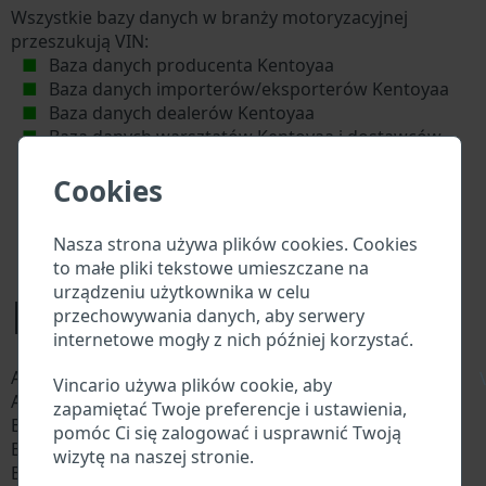
Wszystkie bazy danych w branży motoryzacyjnej
przeszukują VIN:
Baza danych producenta Kentoyaa
Baza danych importerów/eksporterów Kentoyaa
Baza danych dealerów Kentoyaa
Baza danych warsztatów Kentoyaa i dostawców
części zamiennych
Cookies
Krajowe bazy danych pojazdów
Policyjne bazy danych
Bazy danych firm ubezpieczeniowych
Nasza strona używa plików cookies. Cookies
Bazy danych firm prywatnych
to małe pliki tekstowe umieszczane na
urządzeniu użytkownika w celu
Modele Kentoya
przechowywania danych, aby serwery
internetowe mogły z nich później korzystać.
Apachee 50 4T
Apollo 250
\
Vincario używa plików cookie, aby
Asphyx 125
Asphyx-i 125
zapamiętać Twoje preferencje i ustawienia,
Big max 50 2t
Blow Up 100
pomóc Ci się zalogować i usprawnić Twoją
Blow Up 250
Blow Up 250V
wizytę na naszej stronie.
Broadway 125
C5 125