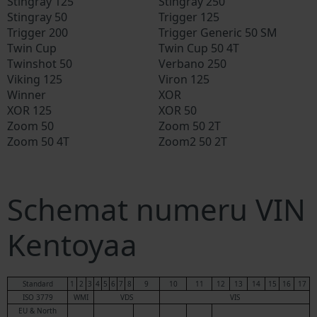
Stingray 125
Stingray 250
Stingray 50
Trigger 125
Trigger 200
Trigger Generic 50 SM
Twin Cup
Twin Cup 50 4T
Twinshot 50
Verbano 250
Viking 125
Viron 125
Winner
XOR
XOR 125
XOR 50
Zoom 50
Zoom 50 2T
Zoom 50 4T
Zoom2 50 2T
Schemat numeru VIN
Kentoyaa
Standard
1
2
3
4
5
6
7
8
9
10
11
12
13
14
15
16
17
ISO 3779
WMI
VDS
VIS
EU & North