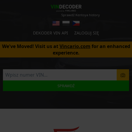
Sprawdź Kentoya history
DEKODER VIN API
ZALOGUJ SIĘ
We've Moved! Visit us at
Vincario.com
for an enhanced
experience.
SPRAWDŹ