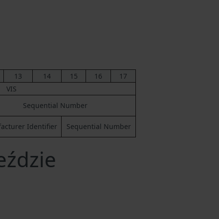
13
14
15
16
17
VIS
Sequential Number
cturer Identifier
Sequential Number
eździe