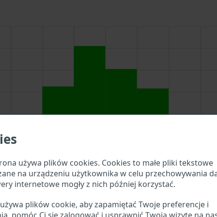
ies
rona używa plików cookies. Cookies to małe pliki tekstowe
zane na urządzeniu użytkownika w celu przechowywania d
ery internetowe mogły z nich później korzystać.
 używa plików cookie, aby zapamiętać Twoje preferencje i
 wyszukiwania powyżej, aby sprawdzić, jakie szczegóły po
ia, pomóc Ci się zalogować i usprawnić Twoją wizytę na na