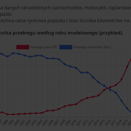
za danych skradzionych samochodów, motocykli, ciężarówek
jazdu
zechna cena rynkowa pojazdu i stan licznika kilometrów na 
cznika przebiegu według roku modelowego (przykład).