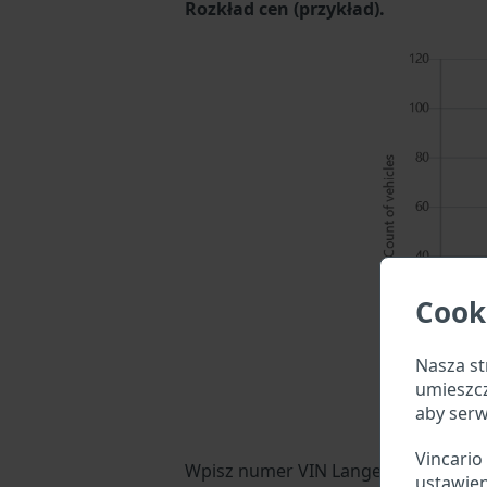
Rozkład cen (przykład).
Cook
Nasza st
umieszc
aby serw
Vincario
Wpisz numer VIN Langendorfa w pole
ustawien