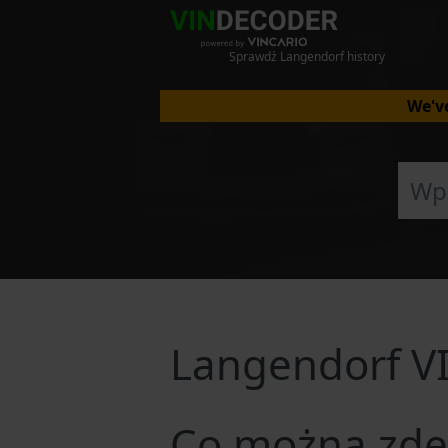
Sprawdź Langendorf history
We've
Langendorf V
Co można zde