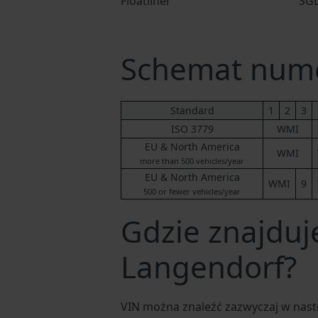
Floatliner
SGL
Schemat nume
Standard
1
2
3
ISO 3779
WMI
EU & North America
WMI
more than 500 vehicles/year
EU & North America
WMI
9
500 or fewer vehicles/year
Gdzie znajduj
Langendorf?
VIN można znaleźć zazwyczaj w nast