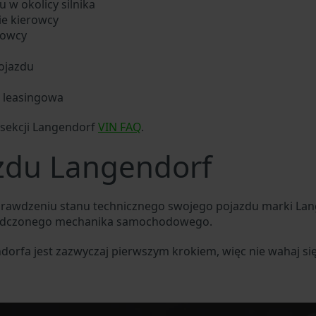
 w okolicy silnika
ie kierowcy
rowcy
ojazdu
b leasingowa
sekcji Langendorf
VIN FAQ
.
azdu Langendorf
sprawdzeniu stanu technicznego swojego pojazdu marki La
wiadczonego mechanika samochodowego.
dorfa jest zazwyczaj pierwszym krokiem, więc nie wahaj s