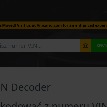
 Moved! Visit us at
Vincario.com
for an enhanced experi
SPRA
IN Decoder
kodować z numeru VI