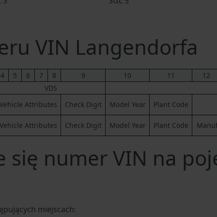
 3
SGL 5
ru VIN Langendorfa
4
5
6
7
8
9
10
11
12
VDS
Vehicle Attributes
Check Digit
Model Year
Plant Code
Vehicle Attributes
Check Digit
Model Year
Plant Code
Manufa
e się numer VIN na poj
ępujących miejscach: