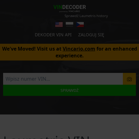
Sprawdź Laumetris history
DEKODER VIN API
ZALOGUJ SIĘ
We've Moved! Visit us at
Vincario.com
for an enhanced
experience.
SPRAWDŹ