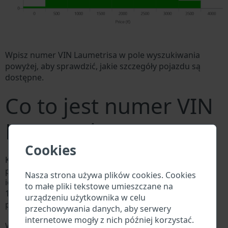
Wpisz numer VIN Laumetrisa w pole wyszukiwania
powyżej, aby sprawdzić, jakie szczegóły pojazdu są
dostępne.
Co to jest numer VIN
Laumetrisa?
Cookies
Każdy producent Laumetrisa przypisuje każdemu
pojazdowi unikalny identyfikator zwany numerem
Nasza strona używa plików cookies. Cookies
identyfikacyjnym pojazdu (VIN). Numer VIN składa się z
to małe pliki tekstowe umieszczane na
17 cyfr i składa się z liter i cyfr zawierających
urządzeniu użytkownika w celu
podstawowe informacje o pojeździe.
przechowywania danych, aby serwery
internetowe mogły z nich później korzystać.
Wszystkie bazy danych w branży motoryzacyjnej