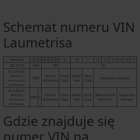
Schemat numeru VIN
Laumetrisa
Standard
1
2
3
4
5
6
7
8
9
10
11
12
13
14
15
16
17
ISO 3779
WMI
VDS
VIS
EU & North
America
Vehicle
Check
Model
Plant
WMI
Sequential Number
Attributes
Digit
Year
Code
more than 500
vehicles/year
EU & North
America
Vehicle
Check
Model
Plant
Manufacturer
Sequential
WMI
9
Attributes
Digit
Year
Code
Identifier
Number
500 or fewer
vehicles/year
Gdzie znajduje się
numer VIN na