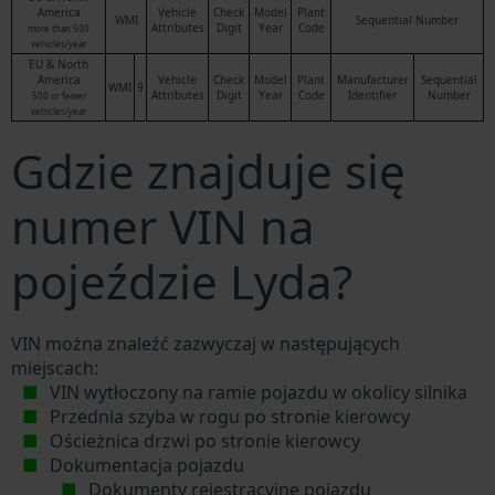
America
Vehicle
Check
Model
Plant
WMI
Sequential Number
Attributes
Digit
Year
Code
more than 500
vehicles/year
EU & North
America
Vehicle
Check
Model
Plant
Manufacturer
Sequential
WMI
9
Attributes
Digit
Year
Code
Identifier
Number
500 or fewer
vehicles/year
Gdzie znajduje się
numer VIN na
pojeździe Lyda?
VIN można znaleźć zazwyczaj w następujących
miejscach:
VIN wytłoczony na ramie pojazdu w okolicy silnika
Przednia szyba w rogu po stronie kierowcy
Ościeżnica drzwi po stronie kierowcy
Dokumentacja pojazdu
Dokumenty rejestracyjne pojazdu