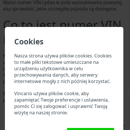
Wpisz numer VIN Lydaa w pole wyszukiwania powyżej,
aby sprawdzić, jakie szczegóły pojazdu są dostępne.
Co to jest numer VIN
Lydaa?
Cookies
Nasza strona używa plików cookies. Cookies
Każdy producent Lydaa przypisuje każdemu pojazdowi
to małe pliki tekstowe umieszczane na
unikalny identyfikator zwany numerem
urządzeniu użytkownika w celu
identyfikacyjnym pojazdu (VIN). Numer VIN składa się z
przechowywania danych, aby serwery
17 cyfr i składa się z liter i cyfr zawierających
internetowe mogły z nich później korzystać.
podstawowe informacje o pojeździe.
\
Vincario używa plików cookie, aby
Wszystkie bazy danych w branży motoryzacyjnej
zapamiętać Twoje preferencje i ustawienia,
przeszukują VIN:
pomóc Ci się zalogować i usprawnić Twoją
Baza danych producenta Lydaa
wizytę na naszej stronie.
Baza danych importerów/eksporterów Lydaa
Baza danych dealerów Lydaa
Baza danych warsztatów Lydaa i dostawców części