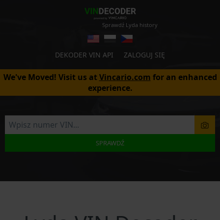
Sprawdź Lyda history
DEKODER VIN API
ZALOGUJ SIĘ
We've Moved! Visit us at
Vincario.com
for an enhanced
experience.
SPRAWDŹ