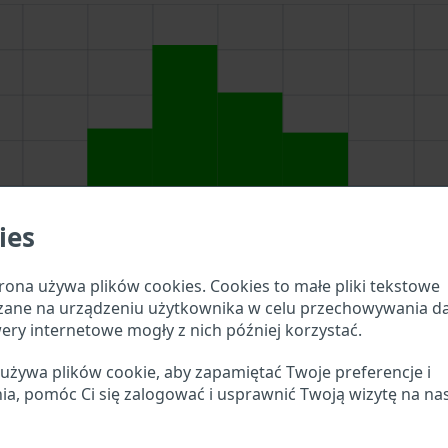
ies
rona używa plików cookies. Cookies to małe pliki tekstowe
zane na urządzeniu użytkownika w celu przechowywania d
ery internetowe mogły z nich później korzystać.
 używa plików cookie, aby zapamiętać Twoje preferencje i
iwania powyżej, aby sprawdzić, jakie szczegóły pojazdu są
ia, pomóc Ci się zalogować i usprawnić Twoją wizytę na na
mer VIN MCIa?