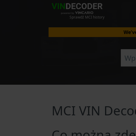
Sprawdź MCI history
We've
MCI VIN Deco
Co można zde