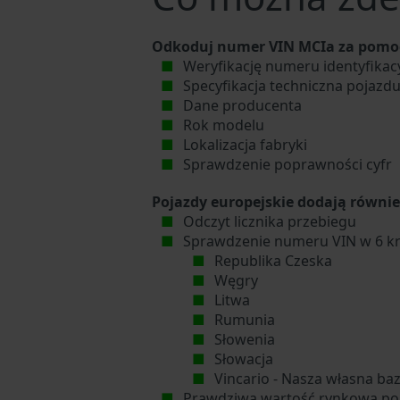
Odkoduj numer VIN MCIa za pomoc
Weryfikację numeru identyfika
Specyfikacja techniczna pojazd
Dane producenta
Rok modelu
Lokalizacja fabryki
Sprawdzenie poprawności cyfr
Pojazdy europejskie dodają równie
Odczyt licznika przebiegu
Sprawdzenie numeru VIN w 6 kr
Republika Czeska
Węgry
Litwa
Rumunia
Słowenia
Słowacja
Vincario - Nasza własna ba
Prawdziwa wartość rynkowa po