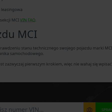
b leasingowa
sekcji MCI
VIN FAQ
.
zdu MCI
prawdzeniu stanu technicznego swojego pojazdu marki MC
hanika samochodowego.
est zazwyczaj pierwszym krokiem, więc nie wahaj się wpisa
SPRA