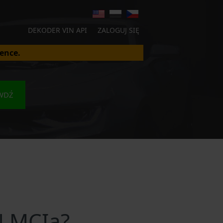
DEKODER VIN API
ZALOGUJ SIĘ
ence.
WDŹ
N MCIa?