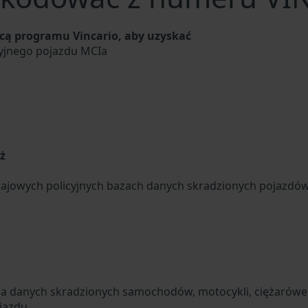
ą programu Vincario, aby uzyskać
cyjnego pojazdu MCIa
u
ż
ajowych policyjnych bazach danych skradzionych pojazdó
za danych skradzionych samochodów, motocykli, ciężarówek
jazdu