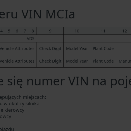
eru VIN MCIa
4
5
6
7
8
9
10
11
12
VDS
Vehicle Attributes
Check Digit
Model Year
Plant Code
Vehicle Attributes
Check Digit
Model Year
Plant Code
Manufa
e się numer VIN na poj
ępujących miejscach:
 w okolicy silnika
ie kierowcy
rowcy
ojazdu