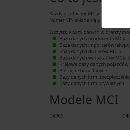
Każdy producent MCIa przypisuje ka
Numer VIN składa się z 17 cyfr i skła
Wszystkie bazy danych w branży mot
Baza danych producenta MCIa
Baza danych importerów/ekspo
Baza danych dealerów MCIa
Baza danych warsztatów MCIa i
Krajowe bazy danych pojazdów
Policyjne bazy danych
Bazy danych firm ubezpieczeni
Bazy danych firm prywatnych
Modele MCI
D4005
D4