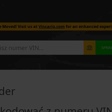
 Moved! Visit us at
Vincario.com
for an enhanced experi
SPRA
der
kodować z numeru VI