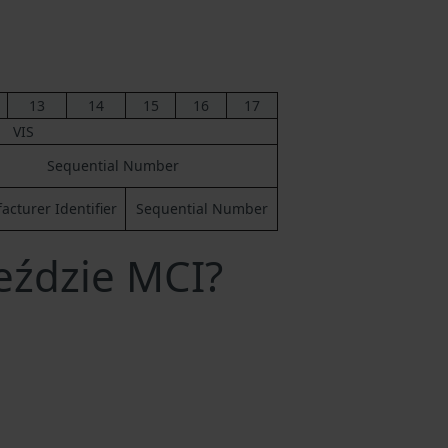
13
14
15
16
17
VIS
Sequential Number
cturer Identifier
Sequential Number
eździe MCI?