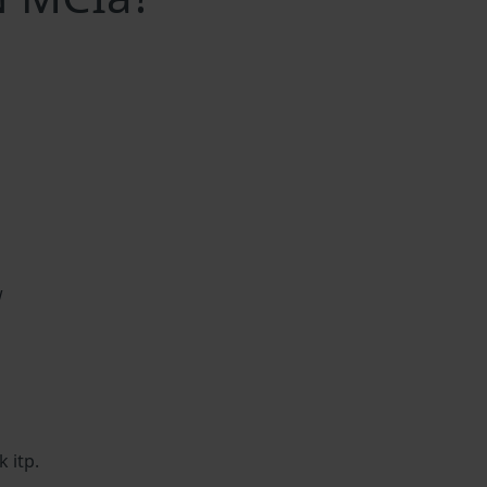
w
 itp.