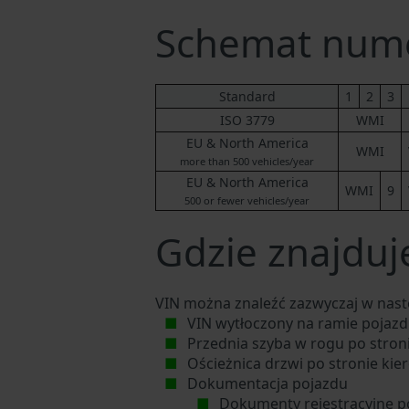
Schemat num
Standard
1
2
3
ISO 3779
WMI
EU & North America
WMI
more than 500 vehicles/year
EU & North America
WMI
9
500 or fewer vehicles/year
Gdzie znajduj
VIN można znaleźć zazwyczaj w nast
VIN wytłoczony na ramie pojazdu
Przednia szyba w rogu po stron
Ościeżnica drzwi po stronie kie
Dokumentacja pojazdu
Dokumenty rejestracyjne p