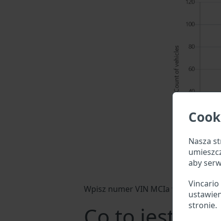
Cook
Nasza st
umieszc
aby serw
Vincario
Wpisz numer VIN MCIa w pole wyszuk
ustawien
stronie.
Co to jest nu