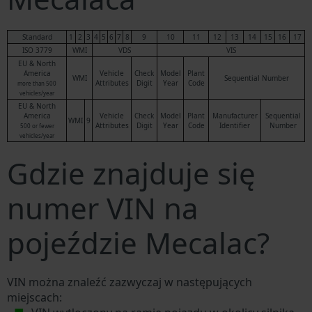
Standard
1
2
3
4
5
6
7
8
9
10
11
12
13
14
15
16
17
ISO 3779
WMI
VDS
VIS
EU & North
America
Vehicle
Check
Model
Plant
WMI
Sequential Number
Attributes
Digit
Year
Code
more than 500
vehicles/year
EU & North
America
Vehicle
Check
Model
Plant
Manufacturer
Sequential
WMI
9
Attributes
Digit
Year
Code
Identifier
Number
500 or fewer
vehicles/year
Gdzie znajduje się
numer VIN na
pojeździe Mecalac?
VIN można znaleźć zazwyczaj w następujących
miejscach: