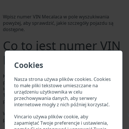
Wpisz numer VIN Mecalaca w pole wyszukiwania
powyżej, aby sprawdzić, jakie szczegóły pojazdu są
dostępne.
Co to jest numer VIN
Mecalaca?
Cookies
Każdy producent Mecalaca przypisuje każdemu
Nasza strona używa plików cookies. Cookies
pojazdowi unikalny identyfikator zwany numerem
to małe pliki tekstowe umieszczane na
identyfikacyjnym pojazdu (VIN). Numer VIN składa się z
urządzeniu użytkownika w celu
17 cyfr i składa się z liter i cyfr zawierających
przechowywania danych, aby serwery
podstawowe informacje o pojeździe.
internetowe mogły z nich później korzystać.
Wszystkie bazy danych w branży motoryzacyjnej
\
Vincario używa plików cookie, aby
przeszukują VIN:
zapamiętać Twoje preferencje i ustawienia,
Baza danych producenta Mecalaca