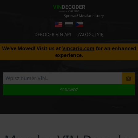
Sprawdź Mecalac history
DEKODER VIN API
ZALOGUJ SIĘ
We've Moved! Visit us at
Vincario.com
for an enhanced
experience.
SPRAWDŹ