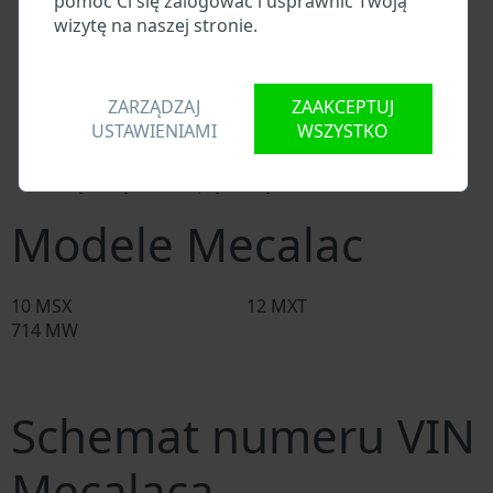
pomóc Ci się zalogować i usprawnić Twoją
Baza danych importerów/eksporterów Mecalaca
wizytę na naszej stronie.
Baza danych dealerów Mecalaca
Baza danych warsztatów Mecalaca i dostawców
części zamiennych
ZARZĄDZAJ
ZAAKCEPTUJ
Krajowe bazy danych pojazdów
USTAWIENIAMI
WSZYSTKO
Policyjne bazy danych
Bazy danych firm ubezpieczeniowych
Bazy danych firm prywatnych
Modele Mecalac
10 MSX
12 MXT
714 MW
Schemat numeru VIN
Mecalaca