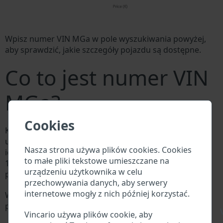
Wpisz numer VIN MGa w pole wyszukiwania powyżej,
aby sprawdzić, jakie szczegóły pojazdu są dostępne.
Co to jest numer VIN
MGa?
Cookies
Każdy producent MGa przypisuje każdemu pojazdowi
unikalny identyfikator zwany numerem
Nasza strona używa plików cookies. Cookies
identyfikacyjnym pojazdu (VIN). Numer VIN składa się z
to małe pliki tekstowe umieszczane na
17 cyfr i składa się z liter i cyfr zawierających
urządzeniu użytkownika w celu
podstawowe informacje o pojeździe.
przechowywania danych, aby serwery
internetowe mogły z nich później korzystać.
Wszystkie bazy danych w branży motoryzacyjnej
przeszukują VIN:
\
Vincario używa plików cookie, aby
Baza danych producenta MGa