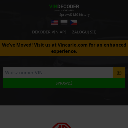
Sprawdź MG history
DEKODER VIN API
ZALOGUJ SIĘ
We've Moved! Visit us at
Vincario.com
for an enhanced
experience.
SPRAWDŹ