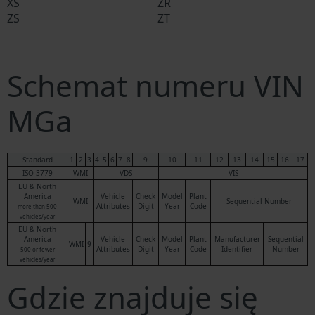
XS
ZR
ZS
ZT
Schemat numeru VIN
MGa
Standard
1
2
3
4
5
6
7
8
9
10
11
12
13
14
15
16
17
ISO 3779
WMI
VDS
VIS
EU & North
America
Vehicle
Check
Model
Plant
WMI
Sequential Number
Attributes
Digit
Year
Code
more than 500
vehicles/year
EU & North
America
Vehicle
Check
Model
Plant
Manufacturer
Sequential
WMI
9
Attributes
Digit
Year
Code
Identifier
Number
500 or fewer
vehicles/year
Gdzie znajduje się