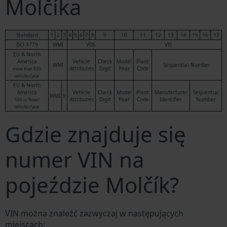
Molčíka
Standard
1
2
3
4
5
6
7
8
9
10
11
12
13
14
15
16
17
ISO 3779
WMI
VDS
VIS
EU & North
America
Vehicle
Check
Model
Plant
WMI
Sequential Number
Attributes
Digit
Year
Code
more than 500
vehicles/year
EU & North
America
Vehicle
Check
Model
Plant
Manufacturer
Sequential
WMI
9
Attributes
Digit
Year
Code
Identifier
Number
500 or fewer
vehicles/year
Gdzie znajduje się
numer VIN na
pojeździe Molčík?
VIN można znaleźć zazwyczaj w następujących
miejscach: