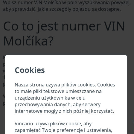
Wpisz numer VIN Molčíka w pole wyszukiwania powyżej,
aby sprawdzić, jakie szczegóły pojazdu są dostępne.
Co to jest numer VIN
Molčíka?
Każdy producent Molčíka przypisuje każdemu
pojazdowi unikalny identyfikator zwany numerem
Cookies
identyfikacyjnym pojazdu (VIN). Numer VIN składa się z
17 cyfr i składa się z liter i cyfr zawierających
podstawowe informacje o pojeździe.
Nasza strona używa plików cookies. Cookies
to małe pliki tekstowe umieszczane na
Wszystkie bazy danych w branży motoryzacyjnej
urządzeniu użytkownika w celu
przeszukują VIN:
przechowywania danych, aby serwery
Baza danych producenta Molčíka
internetowe mogły z nich później korzystać.
Baza danych importerów/eksporterów Molčíka
\
Baza danych dealerów Molčíka
Vincario używa plików cookie, aby
Baza danych warsztatów Molčíka i dostawców
zapamiętać Twoje preferencje i ustawienia,