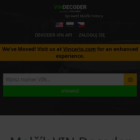
Sprawdź Molčík history
DEKODER VIN API
ZALOGUJ SIĘ
We've Moved! Visit us at
Vincario.com
for an enhanced
experience.
SPRAWDŹ