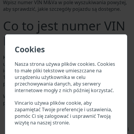
Wpisz numer VIN M&Va w pole wyszukiwania powyżej,
aby sprawdzić, jakie szczegóły pojazdu są dostępne.
Co to jest numer VIN
M&Va?
Cookies
Każdy producent M&Va przypisuje każdemu pojazdowi
Nasza strona używa plików cookies. Cookies
unikalny identyfikator zwany numerem
to małe pliki tekstowe umieszczane na
identyfikacyjnym pojazdu (VIN). Numer VIN składa się z
urządzeniu użytkownika w celu
17 cyfr i składa się z liter i cyfr zawierających
przechowywania danych, aby serwery
podstawowe informacje o pojeździe.
internetowe mogły z nich później korzystać.
Wszystkie bazy danych w branży motoryzacyjnej
\
Vincario używa plików cookie, aby
przeszukują VIN:
zapamiętać Twoje preferencje i ustawienia,
Baza danych producenta M&Va
pomóc Ci się zalogować i usprawnić Twoją
Baza danych importerów/eksporterów M&Va
wizytę na naszej stronie.
Baza danych dealerów M&Va
Baza danych warsztatów M&Va i dostawców części