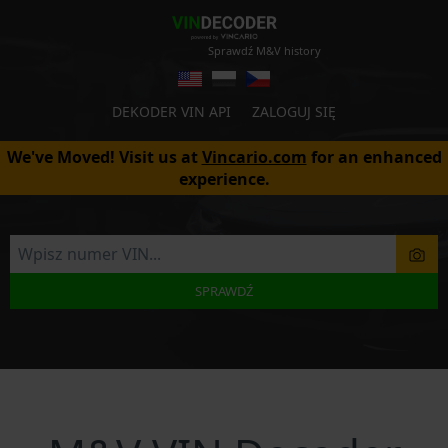
Sprawdź M&V history
DEKODER VIN API
ZALOGUJ SIĘ
We've Moved! Visit us at
Vincario.com
for an enhanced
experience.
SPRAWDŹ