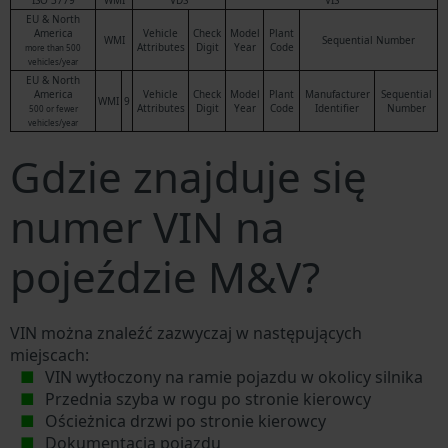
ISO 3779
WMI
VDS
VIS
EU & North
America
Vehicle
Check
Model
Plant
WMI
Sequential Number
Attributes
Digit
Year
Code
more than 500
vehicles/year
EU & North
America
Vehicle
Check
Model
Plant
Manufacturer
Sequential
WMI
9
Attributes
Digit
Year
Code
Identifier
Number
500 or fewer
vehicles/year
Gdzie znajduje się
numer VIN na
pojeździe M&V?
VIN można znaleźć zazwyczaj w następujących
miejscach:
VIN wytłoczony na ramie pojazdu w okolicy silnika
Przednia szyba w rogu po stronie kierowcy
Ościeżnica drzwi po stronie kierowcy
Dokumentacja pojazdu