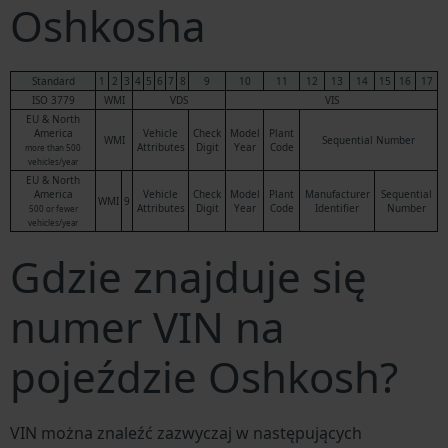
Oshkosha
Standard
1
2
3
4
5
6
7
8
9
10
11
12
13
14
15
16
17
ISO 3779
WMI
VDS
VIS
EU & North
America
Vehicle
Check
Model
Plant
WMI
Sequential Number
Attributes
Digit
Year
Code
more than 500
vehicles/year
EU & North
America
Vehicle
Check
Model
Plant
Manufacturer
Sequential
WMI
9
Attributes
Digit
Year
Code
Identifier
Number
500 or fewer
vehicles/year
Gdzie znajduje się
numer VIN na
pojeździe Oshkosh?
VIN można znaleźć zazwyczaj w następujących