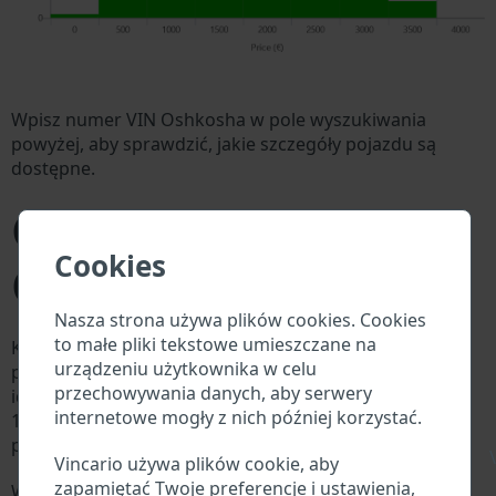
Wpisz numer VIN Oshkosha w pole wyszukiwania
powyżej, aby sprawdzić, jakie szczegóły pojazdu są
dostępne.
Co to jest numer VIN
Cookies
Oshkosha?
Nasza strona używa plików cookies. Cookies
to małe pliki tekstowe umieszczane na
Każdy producent Oshkosha przypisuje każdemu
urządzeniu użytkownika w celu
pojazdowi unikalny identyfikator zwany numerem
przechowywania danych, aby serwery
identyfikacyjnym pojazdu (VIN). Numer VIN składa się z
internetowe mogły z nich później korzystać.
17 cyfr i składa się z liter i cyfr zawierających
podstawowe informacje o pojeździe.
\
Vincario używa plików cookie, aby
zapamiętać Twoje preferencje i ustawienia,
Wszystkie bazy danych w branży motoryzacyjnej