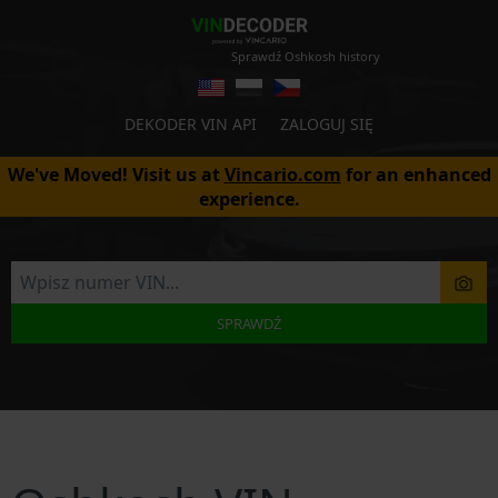
Sprawdź Oshkosh history
DEKODER VIN API
ZALOGUJ SIĘ
We've Moved! Visit us at
Vincario.com
for an enhanced
experience.
SPRAWDŹ