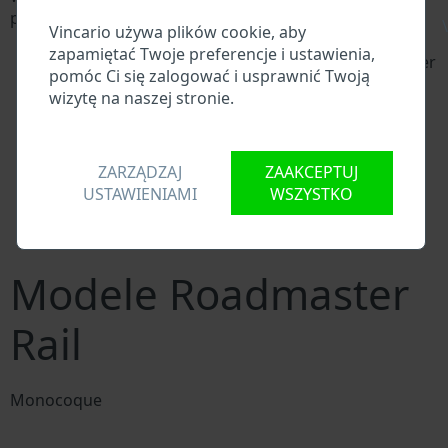
przeszukują VIN:
\
Vincario używa plików cookie, aby
Baza danych producenta Roadmaster Raila
zapamiętać Twoje preferencje i ustawienia,
Baza danych importerów/eksporterów Roadmaster
pomóc Ci się zalogować i usprawnić Twoją
Raila
wizytę na naszej stronie.
Baza danych dealerów Roadmaster Raila
Baza danych warsztatów Roadmaster Raila i
dostawców części zamiennych
ZARZĄDZAJ
ZAAKCEPTUJ
Krajowe bazy danych pojazdów
USTAWIENIAMI
WSZYSTKO
Policyjne bazy danych
Bazy danych firm ubezpieczeniowych
Bazy danych firm prywatnych
Modele Roadmaster
Rail
Monocoque