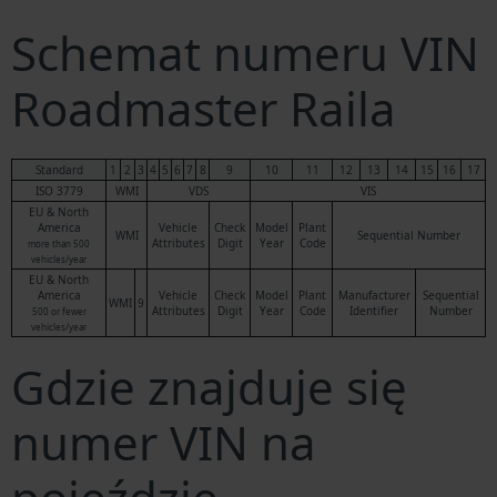
Schemat numeru VIN
Roadmaster Raila
Standard
1
2
3
4
5
6
7
8
9
10
11
12
13
14
15
16
17
ISO 3779
WMI
VDS
VIS
EU & North
America
Vehicle
Check
Model
Plant
WMI
Sequential Number
Attributes
Digit
Year
Code
more than 500
vehicles/year
EU & North
America
Vehicle
Check
Model
Plant
Manufacturer
Sequential
WMI
9
Attributes
Digit
Year
Code
Identifier
Number
500 or fewer
vehicles/year
Gdzie znajduje się
numer VIN na