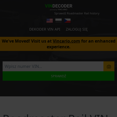
Sprawdź Roadmaster Rail history
DEKODER VIN API
ZALOGUJ SIĘ
We've Moved! Visit us at
Vincario.com
for an enhanced
experience.
SPRAWDŹ