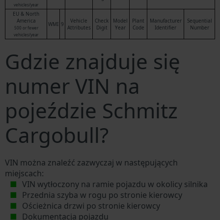
vehicles/year
EU & North
America
Vehicle
Check
Model
Plant
Manufacturer
Sequential
WMI
9
Attributes
Digit
Year
Code
Identifier
Number
500 or fewer
vehicles/year
Gdzie znajduje się
numer VIN na
pojeździe Schmitz
Cargobull?
VIN można znaleźć zazwyczaj w następujących
miejscach:
VIN wytłoczony na ramie pojazdu w okolicy silnika
Przednia szyba w rogu po stronie kierowcy
Ościeżnica drzwi po stronie kierowcy
Dokumentacja pojazdu