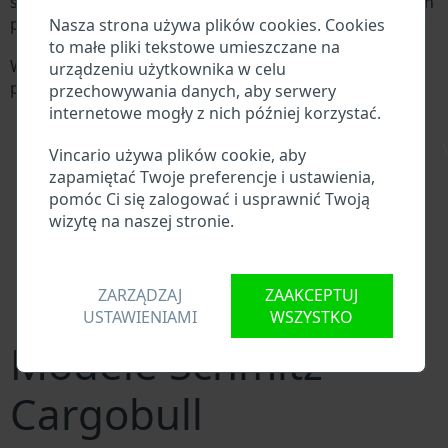
składa się z 17 cyfr i składa się z liter i cyfr zawierających
podstawowe informacje o pojeździe.
Nasza strona używa plików cookies. Cookies
to małe pliki tekstowe umieszczane na
Wszystkie bazy danych w branży motoryzacyjnej
urządzeniu użytkownika w celu
przeszukują VIN:
przechowywania danych, aby serwery
Baza danych producenta Schmitz Cargobulla
internetowe mogły z nich później korzystać.
Baza danych importerów/eksporterów Schmitz
\
Cargobulla
Vincario używa plików cookie, aby
Baza danych dealerów Schmitz Cargobulla
zapamiętać Twoje preferencje i ustawienia,
Baza danych warsztatów Schmitz Cargobulla i
pomóc Ci się zalogować i usprawnić Twoją
dostawców części zamiennych
wizytę na naszej stronie.
Krajowe bazy danych pojazdów
Policyjne bazy danych
Bazy danych firm ubezpieczeniowych
ZARZĄDZAJ
ZAAKCEPTUJ
Bazy danych firm prywatnych
USTAWIENIAMI
WSZYSTKO
Modele Schmitz
Cargobull