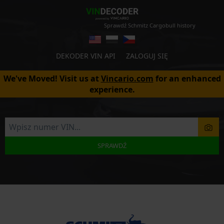
Sprawdź Schmitz Cargobull history
DEKODER VIN API
ZALOGUJ SIĘ
We've Moved! Visit us at
Vincario.com
for an enhanced
experience.
SPRAWDŹ