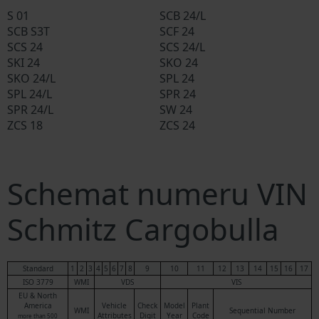
S 01
SCB 24/L
SCB S3T
SCF 24
SCS 24
SCS 24/L
SKI 24
SKO 24
SKO 24/L
SPL 24
SPL 24/L
SPR 24
SPR 24/L
SW 24
ZCS 18
ZCS 24
Schemat numeru VIN
Schmitz Cargobulla
Standard
1
2
3
4
5
6
7
8
9
10
11
12
13
14
15
16
17
ISO 3779
WMI
VDS
VIS
EU & North
America
Vehicle
Check
Model
Plant
WMI
Sequential Number
Attributes
Digit
Year
Code
more than 500