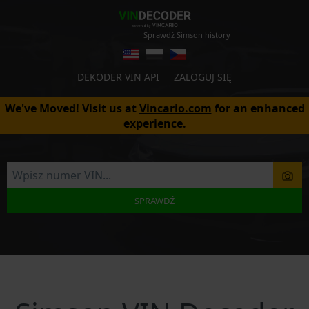
Sprawdź Simson history
DEKODER VIN API
ZALOGUJ SIĘ
We've Moved! Visit us at
Vincario.com
for an enhanced
experience.
SPRAWDŹ