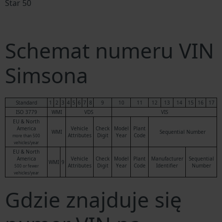
Star 50
Schemat numeru VIN
Simsona
Standard
1
2
3
4
5
6
7
8
9
10
11
12
13
14
15
16
17
ISO 3779
WMI
VDS
VIS
EU & North
America
Vehicle
Check
Model
Plant
WMI
Sequential Number
Attributes
Digit
Year
Code
more than 500
vehicles/year
EU & North
America
Vehicle
Check
Model
Plant
Manufacturer
Sequential
WMI
9
Attributes
Digit
Year
Code
Identifier
Number
500 or fewer
vehicles/year
Gdzie znajduje się