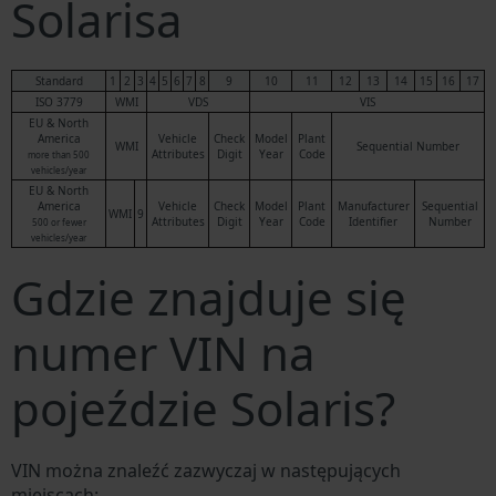
Solarisa
Standard
1
2
3
4
5
6
7
8
9
10
11
12
13
14
15
16
17
ISO 3779
WMI
VDS
VIS
EU & North
America
Vehicle
Check
Model
Plant
WMI
Sequential Number
Attributes
Digit
Year
Code
more than 500
vehicles/year
EU & North
America
Vehicle
Check
Model
Plant
Manufacturer
Sequential
WMI
9
Attributes
Digit
Year
Code
Identifier
Number
500 or fewer
vehicles/year
Gdzie znajduje się
numer VIN na
pojeździe Solaris?
VIN można znaleźć zazwyczaj w następujących
miejscach: