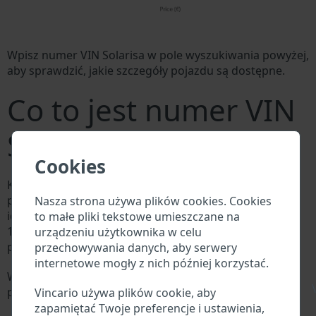
Wpisz numer VIN Solarisa w pole wyszukiwania powyżej,
aby sprawdzić, jakie szczegóły pojazdu są dostępne.
Co to jest numer VIN
Solarisa?
Cookies
Każdy producent Solarisa przypisuje każdemu
pojazdowi unikalny identyfikator zwany numerem
Nasza strona używa plików cookies. Cookies
identyfikacyjnym pojazdu (VIN). Numer VIN składa się z
to małe pliki tekstowe umieszczane na
17 cyfr i składa się z liter i cyfr zawierających
urządzeniu użytkownika w celu
podstawowe informacje o pojeździe.
przechowywania danych, aby serwery
internetowe mogły z nich później korzystać.
Wszystkie bazy danych w branży motoryzacyjnej
\
przeszukują VIN:
Vincario używa plików cookie, aby
Baza danych producenta Solarisa
zapamiętać Twoje preferencje i ustawienia,