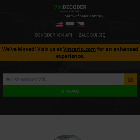
Sprawdź Solaris history
DEKODER VIN API
ZALOGUJ SIĘ
We've Moved! Visit us at
Vincario.com
for an enhanced
experience.
SPRAWDŹ