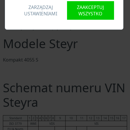
zamiennych
ZARZĄDZAJ
ZAAKCEPTUJ
Krajowe bazy danych pojazdów
USTAWIENIAMI
WSZYSTKO
Policyjne bazy danych
Bazy danych firm ubezpieczeniowych
Bazy danych firm prywatnych
Modele Steyr
Kompakt 4055 S
Schemat numeru VIN
Steyra
Standard
1
2
3
4
5
6
7
8
9
10
11
12
13
14
15
16
17
ISO 3779
WMI
VDS
VIS
EU & North