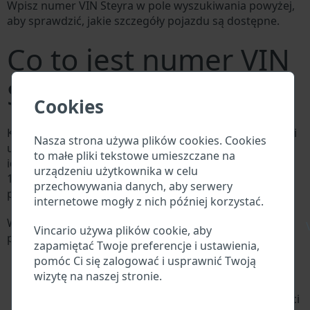
Wpisz numer VIN Steyra w pole wyszukiwania powyżej,
aby sprawdzić, jakie szczegóły pojazdu są dostępne.
Co to jest numer VIN
Steyra?
Cookies
Każdy producent Steyra przypisuje każdemu pojazdowi
Nasza strona używa plików cookies. Cookies
unikalny identyfikator zwany numerem
to małe pliki tekstowe umieszczane na
identyfikacyjnym pojazdu (VIN). Numer VIN składa się z
urządzeniu użytkownika w celu
17 cyfr i składa się z liter i cyfr zawierających
przechowywania danych, aby serwery
podstawowe informacje o pojeździe.
internetowe mogły z nich później korzystać.
Wszystkie bazy danych w branży motoryzacyjnej
\
Vincario używa plików cookie, aby
przeszukują VIN:
zapamiętać Twoje preferencje i ustawienia,
Baza danych producenta Steyra
pomóc Ci się zalogować i usprawnić Twoją
Baza danych importerów/eksporterów Steyra
wizytę na naszej stronie.
Baza danych dealerów Steyra
Baza danych warsztatów Steyra i dostawców części