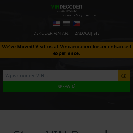
Sprawdź Steyr history
DEKODER VIN API
ZALOGUJ SIĘ
We've Moved! Visit us at
Vincario.com
for an enhanced
experience.
SPRAWDŹ