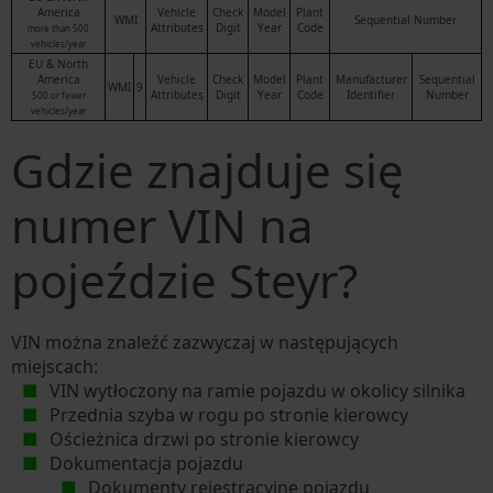
America
Vehicle
Check
Model
Plant
WMI
Sequential Number
Attributes
Digit
Year
Code
more than 500
vehicles/year
EU & North
America
Vehicle
Check
Model
Plant
Manufacturer
Sequential
WMI
9
Attributes
Digit
Year
Code
Identifier
Number
500 or fewer
vehicles/year
Gdzie znajduje się
numer VIN na
pojeździe Steyr?
VIN można znaleźć zazwyczaj w następujących
miejscach:
VIN wytłoczony na ramie pojazdu w okolicy silnika
Przednia szyba w rogu po stronie kierowcy
Ościeżnica drzwi po stronie kierowcy
Dokumentacja pojazdu
Dokumenty rejestracyjne pojazdu