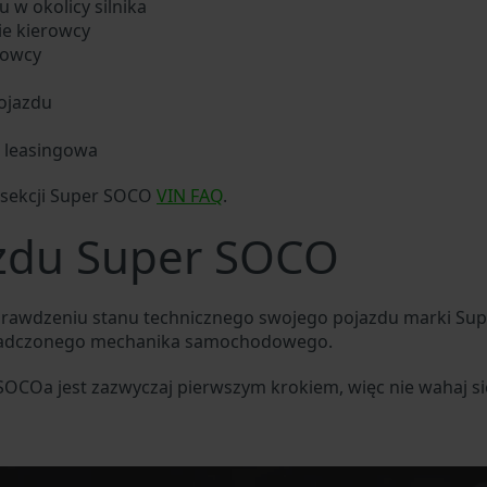
 w okolicy silnika
ie kierowcy
rowcy
ojazdu
b leasingowa
 sekcji Super SOCO
VIN FAQ
.
azdu Super SOCO
sprawdzeniu stanu technicznego swojego pojazdu marki S
wiadczonego mechanika samochodowego.
 SOCOa jest zazwyczaj pierwszym krokiem, więc nie wahaj s