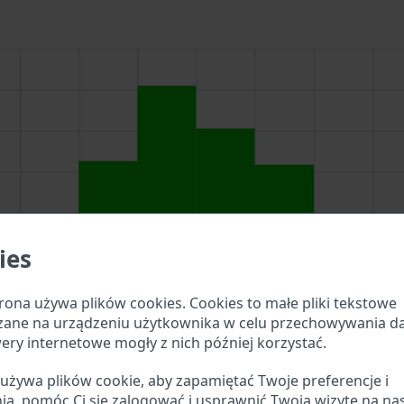
ies
rona używa plików cookies. Cookies to małe pliki tekstowe
zane na urządzeniu użytkownika w celu przechowywania d
ery internetowe mogły z nich później korzystać.
 używa plików cookie, aby zapamiętać Twoje preferencje i
 wyszukiwania powyżej, aby sprawdzić, jakie szczegóły po
ia, pomóc Ci się zalogować i usprawnić Twoją wizytę na na