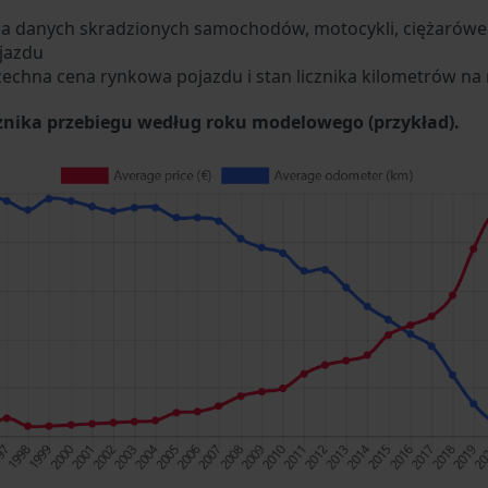
za danych skradzionych samochodów, motocykli, ciężarówek
jazdu
zechna cena rynkowa pojazdu i stan licznika kilometrów na 
cznika przebiegu według roku modelowego (przykład).