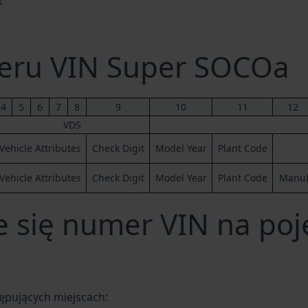
x
eru VIN Super SOCOa
4
5
6
7
8
9
10
11
12
VDS
Vehicle Attributes
Check Digit
Model Year
Plant Code
Vehicle Attributes
Check Digit
Model Year
Plant Code
Manufa
e się numer VIN na poj
ępujących miejscach: