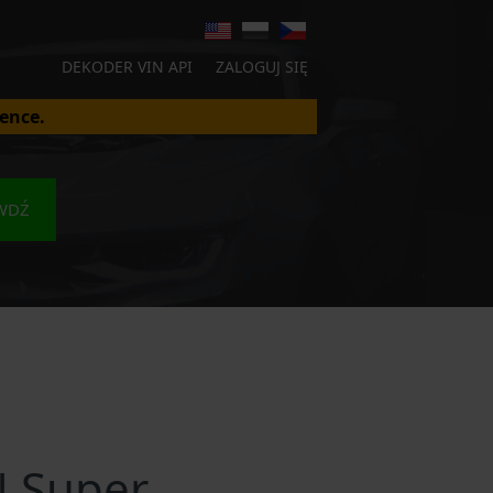
DEKODER VIN API
ZALOGUJ SIĘ
ence.
WDŹ
 Super