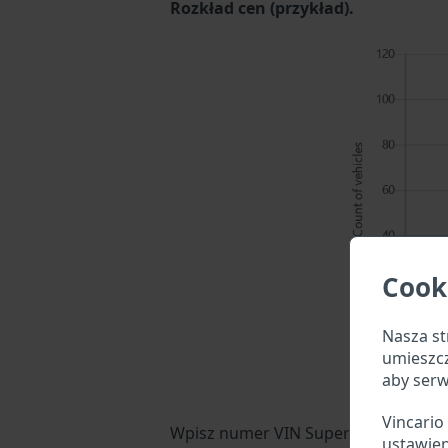
Rozkład cen (przykład).
Cook
Nasza st
umieszc
aby serw
Vincario
Wpisz numer VIN Super SOCOa w pole
ustawien