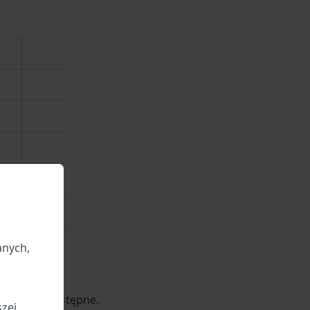
anych,
\
jazdu są dostępne.
szej