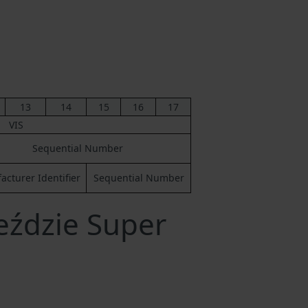
13
14
15
16
17
VIS
Sequential Number
cturer Identifier
Sequential Number
eździe Super