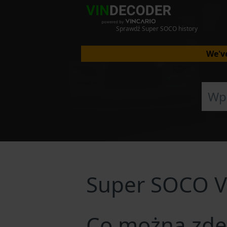
Sprawdź Super SOCO history
We've
Super SOCO V
Co można zde