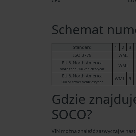
CPx
CU
Schemat num
Standard
1
2
3
ISO 3779
WMI
EU & North America
WMI
more than 500 vehicles/year
EU & North America
WMI
9
500 or fewer vehicles/year
Gdzie znajduj
SOCO?
VIN można znaleźć zazwyczaj w nast