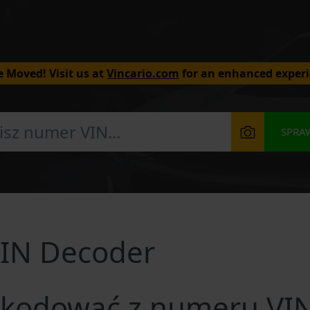
 Moved! Visit us at
Vincario.com
for an enhanced experi
SPRA
IN Decoder
kodować z numeru VIN