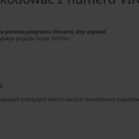
a pomocą programu Vincario, aby uzyskać
cyjnego pojazdu Super SOCOa
u
ż
ajowych policyjnych bazach danych skradzionych pojazdó