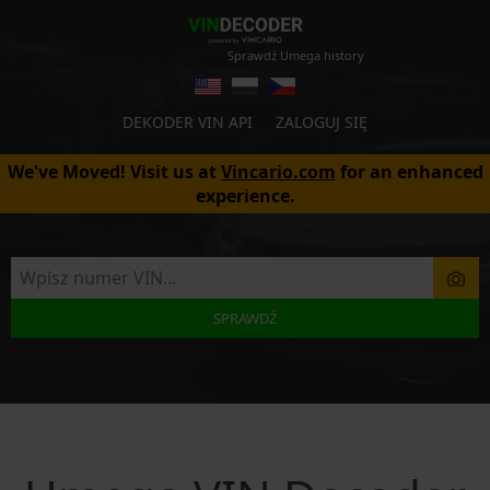
Sprawdź Umega history
DEKODER VIN API
ZALOGUJ SIĘ
We've Moved! Visit us at
Vincario.com
for an enhanced
experience.
SPRAWDŹ