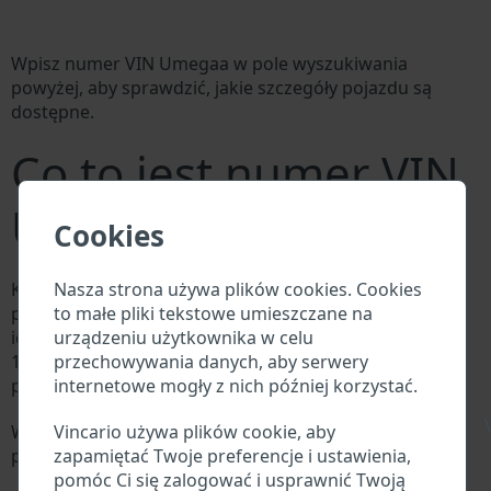
Wpisz numer VIN Umegaa w pole wyszukiwania
powyżej, aby sprawdzić, jakie szczegóły pojazdu są
dostępne.
Co to jest numer VIN
Umegaa?
Cookies
Nasza strona używa plików cookies. Cookies
Każdy producent Umegaa przypisuje każdemu
to małe pliki tekstowe umieszczane na
pojazdowi unikalny identyfikator zwany numerem
urządzeniu użytkownika w celu
identyfikacyjnym pojazdu (VIN). Numer VIN składa się z
przechowywania danych, aby serwery
17 cyfr i składa się z liter i cyfr zawierających
internetowe mogły z nich później korzystać.
podstawowe informacje o pojeździe.
\
Vincario używa plików cookie, aby
Wszystkie bazy danych w branży motoryzacyjnej
zapamiętać Twoje preferencje i ustawienia,
przeszukują VIN:
pomóc Ci się zalogować i usprawnić Twoją
Baza danych producenta Umegaa