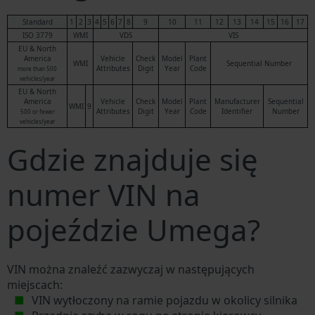
Standard
1
2
3
4
5
6
7
8
9
10
11
12
13
14
15
16
17
ISO 3779
WMI
VDS
VIS
EU & North
America
Vehicle
Check
Model
Plant
WMI
Sequential Number
Attributes
Digit
Year
Code
more than 500
vehicles/year
EU & North
America
Vehicle
Check
Model
Plant
Manufacturer
Sequential
WMI
9
Attributes
Digit
Year
Code
Identifier
Number
500 or fewer
vehicles/year
Gdzie znajduje się
numer VIN na
pojeździe Umega?
VIN można znaleźć zazwyczaj w następujących
miejscach:
VIN wytłoczony na ramie pojazdu w okolicy silnika