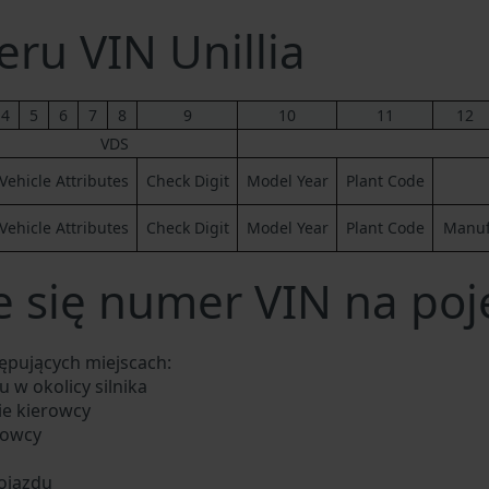
ru VIN Unillia
4
5
6
7
8
9
10
11
12
VDS
Vehicle Attributes
Check Digit
Model Year
Plant Code
Vehicle Attributes
Check Digit
Model Year
Plant Code
Manufa
 się numer VIN na poje
ępujących miejscach:
 w okolicy silnika
ie kierowcy
rowcy
ojazdu