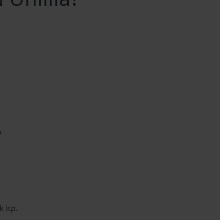
w
 itp.