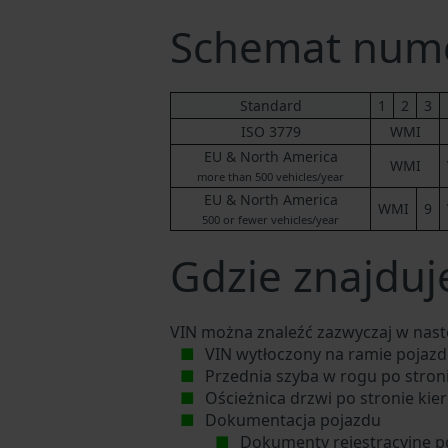
Schemat nume
Standard
1
2
3
ISO 3779
WMI
EU & North America
WMI
more than 500 vehicles/year
EU & North America
WMI
9
500 or fewer vehicles/year
Gdzie znajduje
VIN można znaleźć zazwyczaj w nast
VIN wytłoczony na ramie pojazdu
Przednia szyba w rogu po stron
Ościeżnica drzwi po stronie kie
Dokumentacja pojazdu
Dokumenty rejestracyjne p