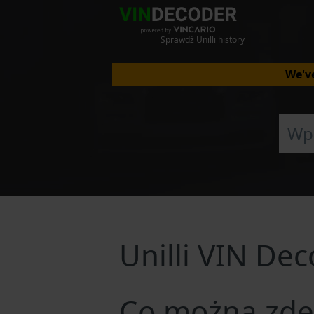
Sprawdź Unilli history
We've
Unilli VIN De
Co można zde