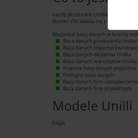
Każdy producent Unillia przypisuje 
Numer VIN składa się z 17 cyfr i skła
Wszystkie bazy danych w branży mot
Baza danych producenta Unillia
Baza danych importerów/ekspor
Baza danych dealerów Unillia
Baza danych warsztatów Unillia
Krajowe bazy danych pojazdów
Policyjne bazy danych
Bazy danych firm ubezpieczeni
Bazy danych firm prywatnych
Modele Unilli
Eagle