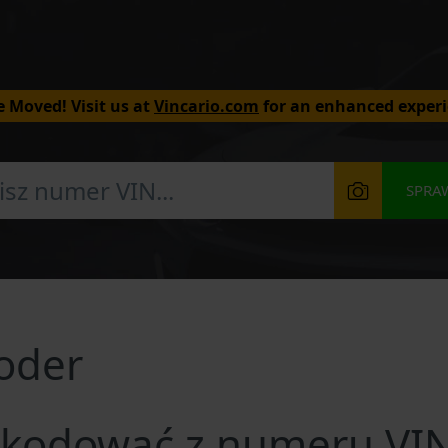
 Moved! Visit us at
Vincario.com
for an enhanced experi
SPRA
coder
kodować z numeru VIN 