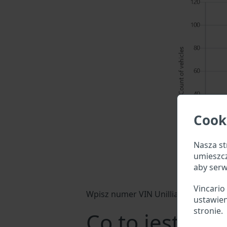
Cook
Nasza st
umieszc
aby serw
Vincario
Wpisz numer VIN Unillia w pole wysz
ustawien
stronie.
Co to jest num