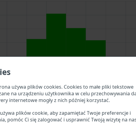
ies
rona używa plików cookies. Cookies to małe pliki tekstowe
zane na urządzeniu użytkownika w celu przechowywania d
ery internetowe mogły z nich później korzystać.
 używa plików cookie, aby zapamiętać Twoje preferencje i
ukiwania powyżej, aby sprawdzić, jakie szczegóły pojazdu 
ia, pomóc Ci się zalogować i usprawnić Twoją wizytę na na
er VIN Unillia?