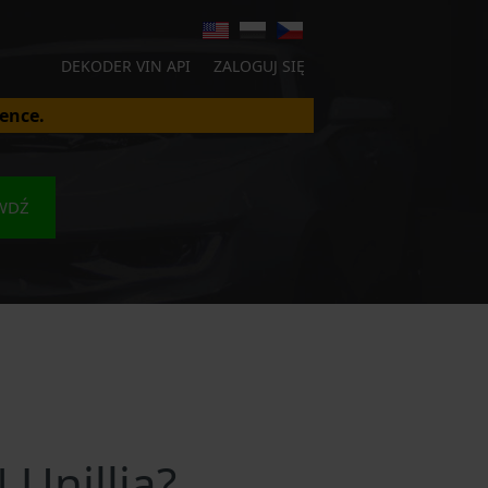
DEKODER VIN API
ZALOGUJ SIĘ
ence.
WDŹ
Unillia?