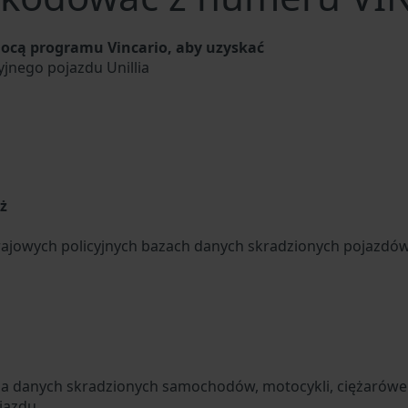
ocą programu Vincario, aby uzyskać
jnego pojazdu Unillia
u
ż
ajowych policyjnych bazach danych skradzionych pojazdó
za danych skradzionych samochodów, motocykli, ciężarówek
jazdu