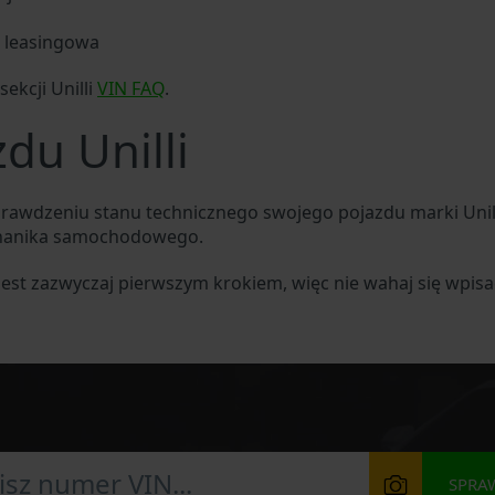
b leasingowa
ekcji Unilli
VIN FAQ
.
du Unilli
prawdzeniu stanu technicznego swojego pojazdu marki Unil
chanika samochodowego.
a jest zazwyczaj pierwszym krokiem, więc nie wahaj się wpi
SPRA