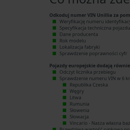
Odkoduj numer VIN Unillia za pom
Weryfikację numeru identyfikacy
Specyfikacja techniczna pojazd
Dane producenta
Rok modelu
Lokalizacja fabryki
Sprawdzenie poprawności cyfr
Pojazdy europejskie dodają równie
Odczyt licznika przebiegu
Sprawdzenie numeru VIN w 6 kr
Republika Czeska
Węgry
Litwa
Rumunia
Słowenia
Słowacja
Vincario - Nasza własna ba
Prawdziwa wartość rynkowa po