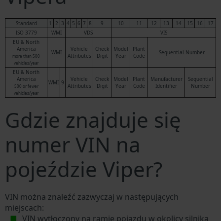
Standard
1
2
3
4
5
6
7
8
9
10
11
12
13
14
15
16
17
ISO 3779
WMI
VDS
VIS
EU & North
America
Vehicle
Check
Model
Plant
WMI
Sequential Number
Attributes
Digit
Year
Code
more than 500
vehicles/year
EU & North
America
Vehicle
Check
Model
Plant
Manufacturer
Sequential
WMI
9
Attributes
Digit
Year
Code
Identifier
Number
500 or fewer
vehicles/year
Gdzie znajduje się
numer VIN na
pojeździe Viper?
VIN można znaleźć zazwyczaj w następujących
miejscach:
VIN wytłoczony na ramie pojazdu w okolicy silnika