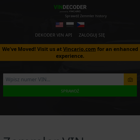
Sprawdź Zemmler history
DEKODER VIN API
ZALOGUJ SIĘ
We've Moved! Visit us at
Vincario.com
for an enhanced
experience.
SPRAWDŹ