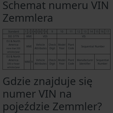
Schemat numeru VIN
Zemmlera
Standard
1
2
3
4
5
6
7
8
9
10
11
12
13
14
15
16
17
ISO 3779
WMI
VDS
VIS
EU & North
America
Vehicle
Check
Model
Plant
WMI
Sequential Number
Attributes
Digit
Year
Code
more than 500
vehicles/year
EU & North
America
Vehicle
Check
Model
Plant
Manufacturer
Sequential
WMI
9
Attributes
Digit
Year
Code
Identifier
Number
500 or fewer
vehicles/year
Gdzie znajduje się
numer VIN na
pojeździe Zemmler?