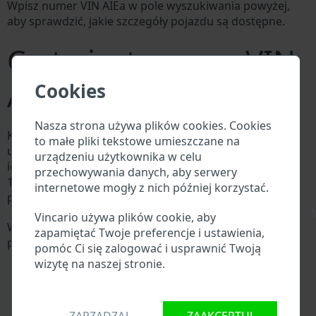
Wpisz numer VIN AIEa w pole wyszukiwania powyżej,
aby sprawdzić, jakie szczegóły pojazdu są dostępne.
Co to jest numer VIN
AIEa?
Cookies
Nasza strona używa plików cookies. Cookies
Każdy producent AIEa przypisuje każdemu pojazdowi
to małe pliki tekstowe umieszczane na
unikalny identyfikator zwany numerem
urządzeniu użytkownika w celu
identyfikacyjnym pojazdu (VIN). Numer VIN składa się z
przechowywania danych, aby serwery
17 cyfr i składa się z liter i cyfr zawierających
internetowe mogły z nich później korzystać.
podstawowe informacje o pojeździe.
\
Vincario używa plików cookie, aby
Wszystkie bazy danych w branży motoryzacyjnej
zapamiętać Twoje preferencje i ustawienia,
przeszukują VIN:
pomóc Ci się zalogować i usprawnić Twoją
Baza danych producenta AIEa
wizytę na naszej stronie.
Baza danych importerów/eksporterów AIEa
Baza danych dealerów AIEa
Baza danych warsztatów AIEa i dostawców części