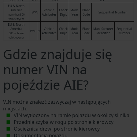
ISO 3779
WMI
VDS
VIS
EU & North
America
Vehicle
Check
Model
Plant
WMI
Sequential Number
Attributes
Digit
Year
Code
more than 500
vehicles/year
EU & North
America
Vehicle
Check
Model
Plant
Manufacturer
Sequential
WMI
9
Attributes
Digit
Year
Code
Identifier
Number
500 or fewer
vehicles/year
Gdzie znajduje się
numer VIN na
pojeździe AIE?
VIN można znaleźć zazwyczaj w następujących
miejscach:
VIN wytłoczony na ramie pojazdu w okolicy silnika
Przednia szyba w rogu po stronie kierowcy
Ościeżnica drzwi po stronie kierowcy
Dokumentacja pojazdu