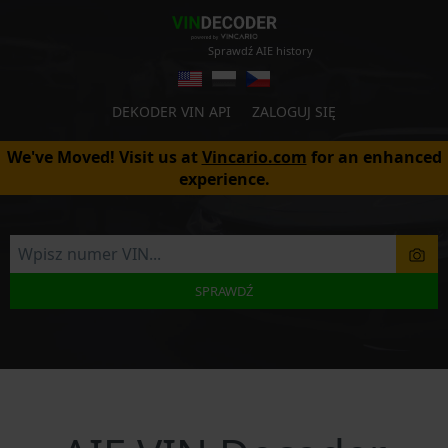
Sprawdź AIE history
DEKODER VIN API
ZALOGUJ SIĘ
We've Moved! Visit us at
Vincario.com
for an enhanced
experience.
SPRAWDŹ