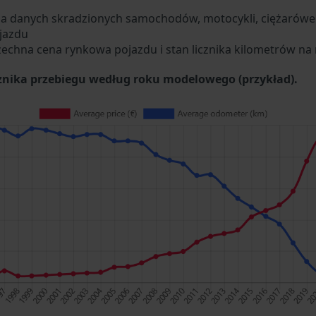
za danych skradzionych samochodów, motocykli, ciężarówek
jazdu
zechna cena rynkowa pojazdu i stan licznika kilometrów na 
cznika przebiegu według roku modelowego (przykład).