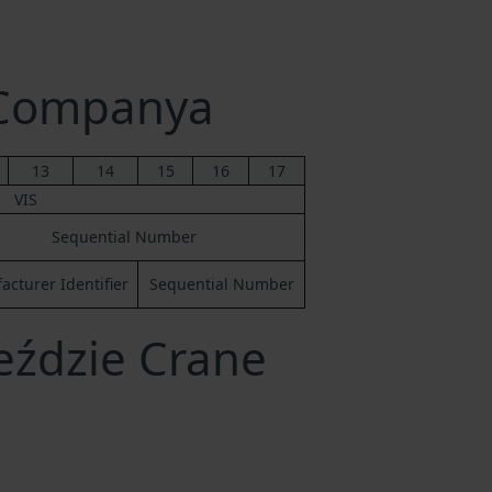
 Companya
13
14
15
16
17
VIS
Sequential Number
cturer Identifier
Sequential Number
eździe Crane