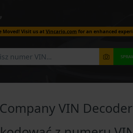
y
 Moved! Visit us at
Vincario.com
for an enhanced experi
SPRA
r Company VIN Decoder
kodować z numeru VIN