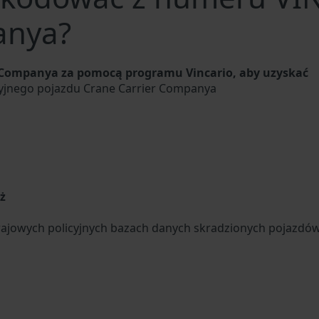
anya?
 Companya za pomocą programu Vincario, aby uzyskać
cyjnego pojazdu Crane Carrier Companya
u
ż
ajowych policyjnych bazach danych skradzionych pojazdó