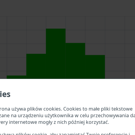
ies
rona używa plików cookies. Cookies to małe pliki tekstowe
zane na urządzeniu użytkownika w celu przechowywania d
ery internetowe mogły z nich później korzystać.
anya w pole wyszukiwania powyżej, aby sprawdzić, jakie s
 używa plików cookie, aby zapamiętać Twoje preferencje i