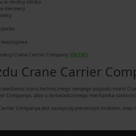
 w okolicy silnika
ie kierowcy
rowcy
ojazdu
b leasingowa
sekcji Crane Carrier Company
VIN FAQ
.
zdu Crane Carrier Co
prawdzeniu stanu technicznego swojego pojazdu marki Cra
rier Companya, albo u doświadczonego mechanika samoc
 Carrier Companya jest zazwyczaj pierwszym krokiem, więc 