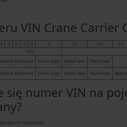
sair
ru VIN Crane Carrier
4
5
6
7
8
9
10
11
12
VDS
Vehicle Attributes
Check Digit
Model Year
Plant Code
Vehicle Attributes
Check Digit
Model Year
Plant Code
Manufa
e się numer VIN na poj
any?
ępujących miejscach: