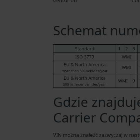
Centurion
Cor
Schemat nume
Standard
1
2
3
ISO 3779
WMI
EU & North America
WMI
more than 500 vehicles/year
EU & North America
WMI
9
500 or fewer vehicles/year
Gdzie znajduj
Carrier Comp
VIN można znaleźć zazwyczaj w nast