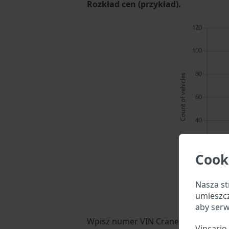
Rozkład cen (przykład).
Cook
Nasza st
umieszc
aby serw
Wpisz numer VIN Crane Carrier Comp
Vincario