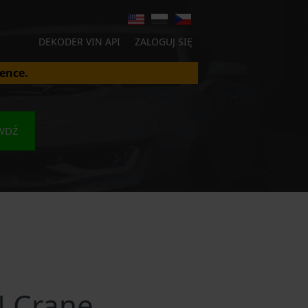
DEKODER VIN API
ZALOGUJ SIĘ
ence.
WDŹ
 Crane