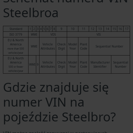
Steelbroa
Standard
1
2
3
4
5
6
7
8
9
10
11
12
13
14
15
16
17
ISO 3779
WMI
VDS
VIS
EU & North
America
Vehicle
Check
Model
Plant
WMI
Sequential Number
Attributes
Digit
Year
Code
more than 500
vehicles/year
EU & North
America
Vehicle
Check
Model
Plant
Manufacturer
Sequential
WMI
9
Attributes
Digit
Year
Code
Identifier
Number
500 or fewer
vehicles/year
Gdzie znajduje się
numer VIN na
pojeździe Steelbro?