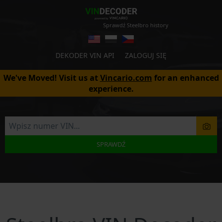
Sprawdź Steelbro history
DEKODER VIN API
ZALOGUJ SIĘ
We've Moved! Visit us at
Vincario.com
for an enhanced
experience.
SPRAWDŹ