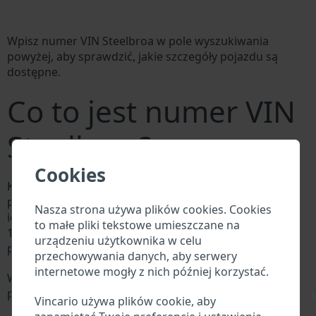
Wpisz numer VIN Steelbroa w pole wyszukiwania
powyżej, aby sprawdzić, jakie szczegóły pojazdu są
dostępne.
Co to jest numer VIN
Steelbroa?
Cookies
Każdy producent Steelbroa przypisuje każdemu
pojazdowi unikalny identyfikator zwany numerem
Nasza strona używa plików cookies. Cookies
identyfikacyjnym pojazdu (VIN). Numer VIN składa się z
to małe pliki tekstowe umieszczane na
17 cyfr i składa się z liter i cyfr zawierających
urządzeniu użytkownika w celu
podstawowe informacje o pojeździe.
przechowywania danych, aby serwery
internetowe mogły z nich później korzystać.
Wszystkie bazy danych w branży motoryzacyjnej
przeszukują VIN:
\
Vincario używa plików cookie, aby
Baza danych producenta Steelbroa