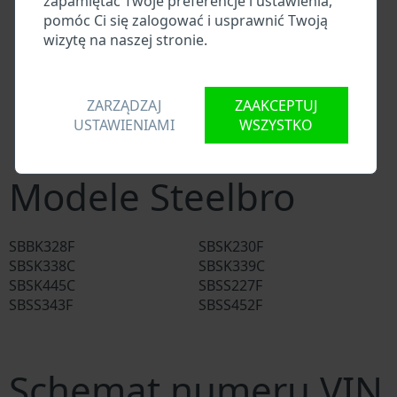
zapamiętać Twoje preferencje i ustawienia,
Baza danych importerów/eksporterów Steelbroa
pomóc Ci się zalogować i usprawnić Twoją
Baza danych dealerów Steelbroa
wizytę na naszej stronie.
Baza danych warsztatów Steelbroa i dostawców
części zamiennych
Krajowe bazy danych pojazdów
ZARZĄDZAJ
ZAAKCEPTUJ
Policyjne bazy danych
USTAWIENIAMI
WSZYSTKO
Bazy danych firm ubezpieczeniowych
Bazy danych firm prywatnych
Modele Steelbro
SBBK328F
SBSK230F
SBSK338C
SBSK339C
SBSK445C
SBSS227F
SBSS343F
SBSS452F
Schemat numeru VIN