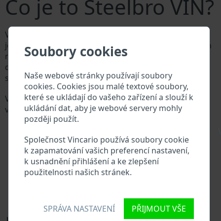
Co je to Steelbro VIN?
Výrobce vozů Steelbro přiděluje každému vozidlu
jedinečné identifikační číslo zvané Vehicle Identification
Soubory cookies
number (VIN). VIN se skládá ze znaků a čísel o celkové
délce 17 znaků, do kterých ze zakódovaná základní
Naše webové stránky používají soubory
specifikaci vozidla.
cookies. Cookies jsou malé textové soubory,
které se ukládají do vašeho zařízení a slouží k
Všechny databáze v automobilovém průmyslu
ukládání dat, aby je webové servery mohly
vyhledávají prostřednictvím VIN:
později použít.
Databáze výrobce Steelbro
\
Databáze dovozců/vývozců Steelbro
Společnost Vincario používá soubory cookie
Databáze prodejců Steelbro
k zapamatování vašich preferencí nastavení,
Dodavatelé náhradních dílů a autoservisy Steelbro
k usnadnění přihlášení a ke zlepšení
Národní registr vozidel
použitelnosti našich stránek.
Policejní databáze
Databáze pojišťoven
Databáze soukromých společností
SPRÁVA NASTAVENÍ
PŘIJMOUT VŠE