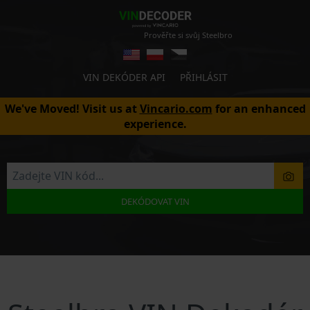
Prověřte si svůj Steelbro
VIN DEKÓDER API
PŘIHLÁSIT
We've Moved! Visit us at
Vincario.com
for an enhanced
experience.
DEKÓDOVAT VIN