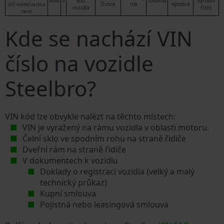
WMI
9
kód
Továrna
výrobní
číslice
rok
výrobce
500 vozidel za rok a
vozidla
číslo
méně
Kde se nachází VIN
číslo na vozidle
Steelbro?
VIN kód lze obvykle nalézt na těchto místech:
VIN je vyražený na rámu vozidla v oblasti motoru.
Čelní sklo ve spodním rohu na straně řidiče
Dveřní rám na straně řidiče
V dokumentech k vozidlu
Doklady o registraci vozidla (velký a malý
technický průkaz)
Kupní smlouva
Pojistná nebo leasingová smlouva