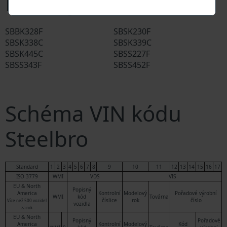
Modely Steelbro
SBBK328F
SBSK230F
SBSK338C
SBSK339C
SBSK445C
SBSS227F
SBSS343F
SBSS452F
Schéma VIN kódu
Steelbro
Standard
1
2
3
4
5
6
7
8
9
10
11
12
13
14
15
16
17
ISO 3779
WMI
VDS
VIS
EU & North
Popisný
America
Kontrolní
Modelový
Pořadové výrobní
WMI
kód
Továrna
číslice
rok
číslo
Více než 500 vozidel
vozidla
za rok
EU & North
Popisný
Pořadové
America
Kontrolní
Modelový
Kód