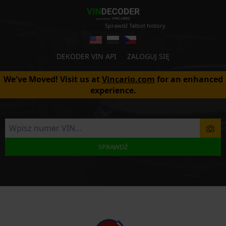
Sprawdź Talbot history
DEKODER VIN API
ZALOGUJ SIĘ
We've Moved! Visit us at
Vincario.com
for an enhanced
experience.
SPRAWDŹ