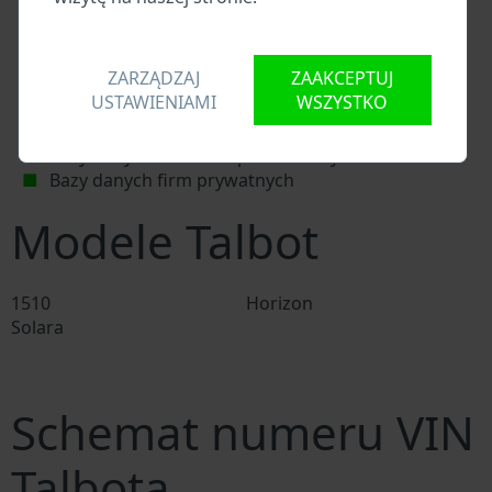
Baza danych importerów/eksporterów Talbota
Baza danych dealerów Talbota
Baza danych warsztatów Talbota i dostawców
ZARZĄDZAJ
ZAAKCEPTUJ
części zamiennych
USTAWIENIAMI
WSZYSTKO
Krajowe bazy danych pojazdów
Policyjne bazy danych
Bazy danych firm ubezpieczeniowych
Bazy danych firm prywatnych
Modele Talbot
1510
Horizon
Solara
Schemat numeru VIN
Talbota