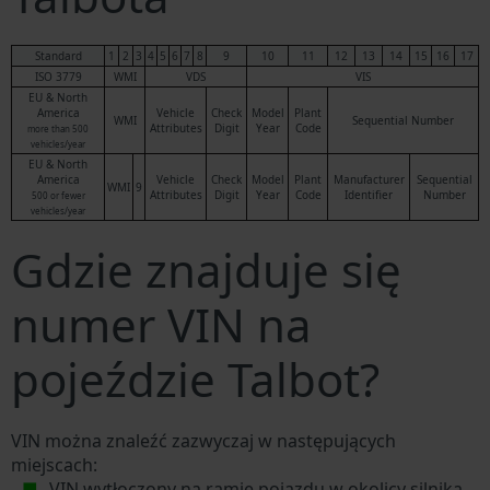
Standard
1
2
3
4
5
6
7
8
9
10
11
12
13
14
15
16
17
ISO 3779
WMI
VDS
VIS
EU & North
America
Vehicle
Check
Model
Plant
WMI
Sequential Number
Attributes
Digit
Year
Code
more than 500
vehicles/year
EU & North
America
Vehicle
Check
Model
Plant
Manufacturer
Sequential
WMI
9
Attributes
Digit
Year
Code
Identifier
Number
500 or fewer
vehicles/year
Gdzie znajduje się
numer VIN na
pojeździe Talbot?
VIN można znaleźć zazwyczaj w następujących
miejscach:
VIN wytłoczony na ramie pojazdu w okolicy silnika