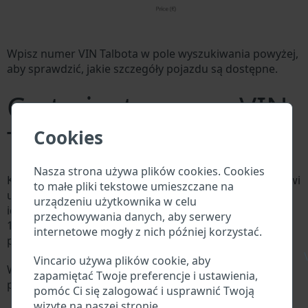
Wpisz numer VIN Talbota w pole wyszukiwania powyżej,
aby sprawdzić, jakie szczegóły pojazdu są dostępne.
Co to jest numer VIN
Talbota?
Cookies
Nasza strona używa plików cookies. Cookies
Każdy producent Talbota przypisuje każdemu pojazdowi
to małe pliki tekstowe umieszczane na
unikalny identyfikator zwany numerem
urządzeniu użytkownika w celu
identyfikacyjnym pojazdu (VIN). Numer VIN składa się z
przechowywania danych, aby serwery
17 cyfr i składa się z liter i cyfr zawierających
internetowe mogły z nich później korzystać.
podstawowe informacje o pojeździe.
\
Vincario używa plików cookie, aby
Wszystkie bazy danych w branży motoryzacyjnej
zapamiętać Twoje preferencje i ustawienia,
przeszukują VIN:
pomóc Ci się zalogować i usprawnić Twoją
Baza danych producenta Talbota
wizytę na naszej stronie.