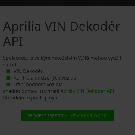
Aprilia VIN Dekodér
API
Společnosti s velkým množstvím VINů mohou využít
služeb
VIN Dekodér
Kontrola odcizených vozidel
Tržní hodnota vozidla
snadno pomocí rozhraní
Aprilia VIN Dekodér API
.
Požádejte o přístup nyní.
REQUEST FREE TRIAL AT VINCARIO.COM