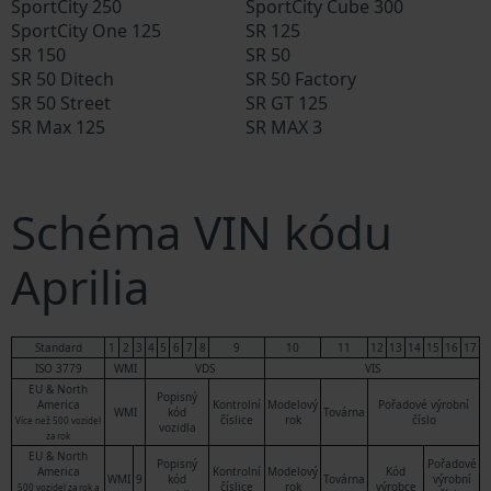
SportCity 250
SportCity Cube 300
SportCity One 125
SR 125
SR 150
SR 50
SR 50 Ditech
SR 50 Factory
SR 50 Street
SR GT 125
SR Max 125
SR MAX 3
Schéma VIN kódu
Aprilia
Standard
1
2
3
4
5
6
7
8
9
10
11
12
13
14
15
16
17
ISO 3779
WMI
VDS
VIS
EU & North
Popisný
America
Kontrolní
Modelový
Pořadové výrobní
WMI
kód
Továrna
číslice
rok
číslo
Více než 500 vozidel
vozidla
za rok
EU & North
Popisný
Pořadové
America
Kontrolní
Modelový
Kód
WMI
9
kód
Továrna
výrobní
číslice
rok
výrobce
500 vozidel za rok a