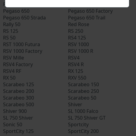
Pegaso 125
Pegaso 600
Pegaso 650
Pegaso 650 Factory
Pegaso 650 Strada
Pegaso 650 Trail
Rally 50
Red Rose
RS 125
RS 250
RS 50
RS4 125
RST 1000 Futura
RSV 1000
RSV 1000 Factory
RSV 1000 R
RSV Mille
RSV4
RSV4 Factory
RSV4 R
RSV4 RF
RX 125
RX 50
RXV 550
Scarabeo 125
Scarabeo 150
Scarabeo 200
Scarabeo 250
Scarabeo 300
Scarabeo 50
Scarabeo 500
Shiver
Shiver 900
SL 1000 Falco
SL 750 Shiver
SL 750 Shiver GT
Sonic 50
Sportcity
SportCity 125
SportCity 200