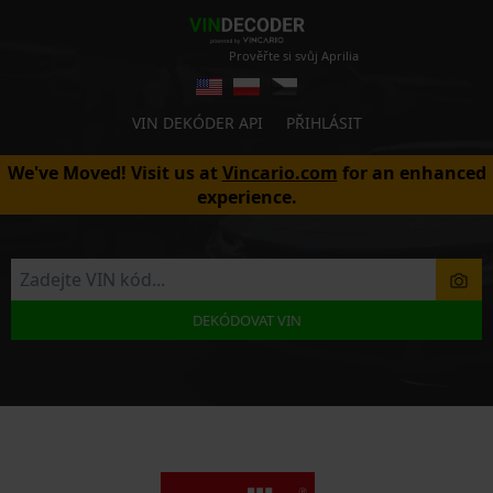
Prověřte si svůj Aprilia
VIN DEKÓDER API
PŘIHLÁSIT
We've Moved! Visit us at
Vincario.com
for an enhanced
experience.
DEKÓDOVAT VIN