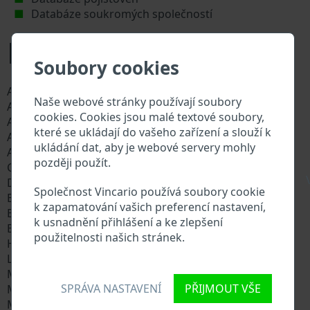
Databáze soukromých společností
Modely Aprilia
Soubory cookies
AF1 Futura 125
AF1 Futura 50
Naše webové stránky používají soubory
Amico
Area 51
cookies. Cookies jsou malé textové soubory,
Atlantic 125
Atlantic 200
které se ukládají do vašeho zařízení a slouží k
Atlantic 250
Atlantic 500
ukládání dat, aby je webové servery mohly
Atlantic 500 Sprint
Caponord 1200
později použít.
Classic 125
Dorsoduro 1200
\
Dorsoduro 750
Dorsoduro 750 Factory
Společnost Vincario používá soubory cookie
ET 50
ETV 1000 Caponord
k zapamatování vašich preferencí nastavení,
ETX 125
ETX 350
k usnadnění přihlášení a ke zlepšení
ETX 50
Gulliver 50
použitelnosti našich stránek.
Habana 125
Leonardo 125
Leonardo 150
Leonardo 250
Mana 850
Mana 850 GT
SPRÁVA NASTAVENÍ
PŘIJMOUT VŠE
Mojito
Mojito 125
MX 125
MX 50