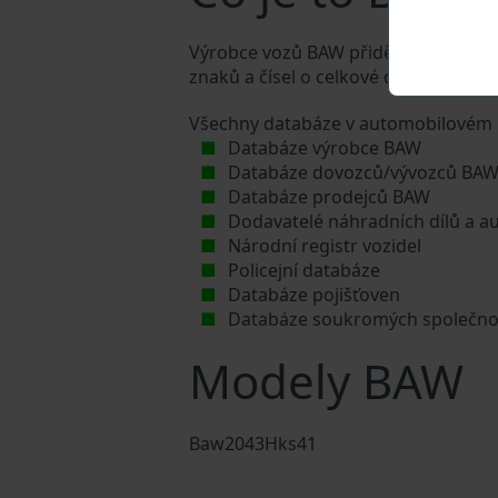
Výrobce vozů BAW přiděluje každému v
znaků a čísel o celkové délce 17 znak
Všechny databáze v automobilovém p
Databáze výrobce BAW
Databáze dovozců/vývozců BA
Databáze prodejců BAW
Dodavatelé náhradních dílů a a
Národní registr vozidel
Policejní databáze
Databáze pojišťoven
Databáze soukromých společno
Modely BAW
Baw2043Hks41