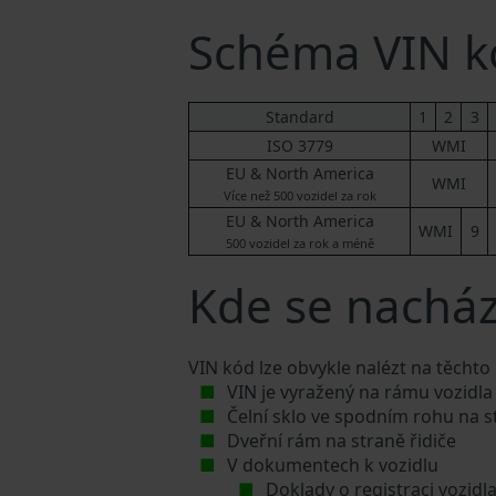
Schéma VIN 
Standard
1
2
3
ISO 3779
WMI
EU & North America
WMI
Více než 500 vozidel za rok
EU & North America
WMI
9
500 vozidel za rok a méně
Kde se nacház
VIN kód lze obvykle nalézt na těchto
VIN je vyražený na rámu vozidla
Čelní sklo ve spodním rohu na s
Dveřní rám na straně řidiče
V dokumentech k vozidlu
Doklady o registraci vozidl