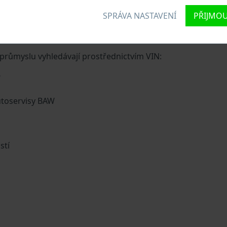
SPRÁVA NASTAVENÍ
PŘIJMOU
ozidlu jedinečné identifikační číslo zvané Vehicle Identifi
ů, do kterých ze zakódovaná základní specifikaci vozidla.
růmyslu vyhledávají prostřednictvím VIN:
W
utoservisy BAW
stí