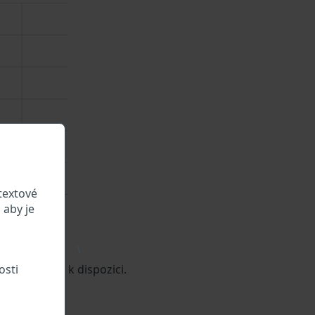
textové
 aby je
\
osti
vozidle jsou k dispozici.