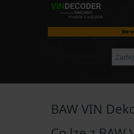
Prověřte si svůj BAW
We've
BAW VIN Dek
Co lze z BAW 