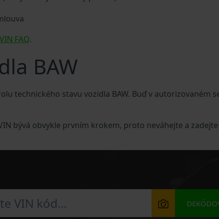
smlouva
VIN FAQ
.
idla BAW
olu technického stavu vozidla BAW. Buď v autorizovaném 
 VIN bývá obvykle prvním krokem, proto neváhejte a zadejte
DEKÓDOV