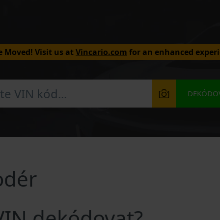
 Moved! Visit us at
Vincario.com
for an enhanced experi
DEKÓDOV
odér
VIN dekódovat?