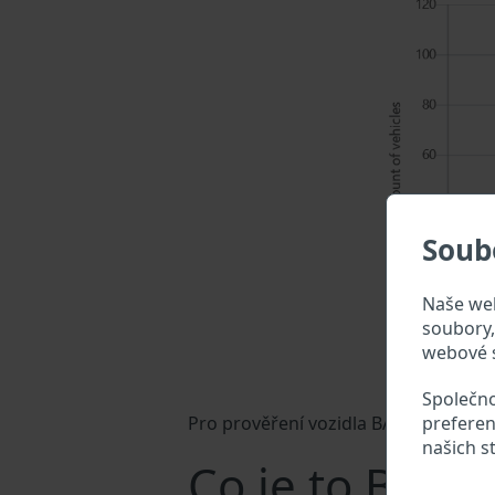
Soub
Naše web
soubory, 
webové s
Společno
preferen
Pro prověření vozidla BAW zadejte VIN
našich s
Co je to BAW 