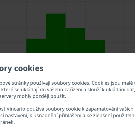
ory cookies
ové stránky používají soubory cookies. Cookies jsou malé 
které se ukládají do vašeho zařízení a slouží k ukládání dat,
ervery mohly později použít.
st Vincario používá soubory cookie k zapamatování vašich
cí nastavení, k usnadnění přihlášení a ke zlepšení použiteln
 do vyhledávacího pole výše a překontrolujte, jaké údaje o 
tránek.
VIN?