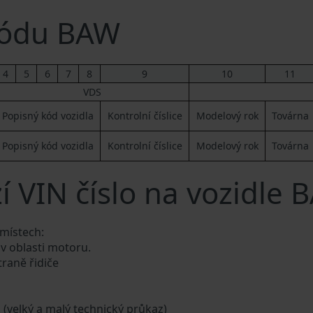
kódu BAW
4
5
6
7
8
9
10
11
VDS
Popisný kód vozidla
Kontrolní číslice
Modelový rok
Továrna
Popisný kód vozidla
Kontrolní číslice
Modelový rok
Továrna
í VIN číslo na vozidle 
 místech:
 v oblasti motoru.
traně řidiče
a (velký a malý technický průkaz)