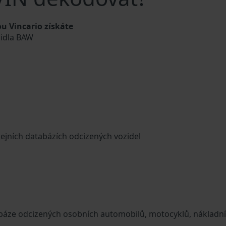
u Vincario získáte
zidla BAW
cejních databázích odcizených vozidel
tabáze odcizených osobních automobilů, motocyklů, nákladn