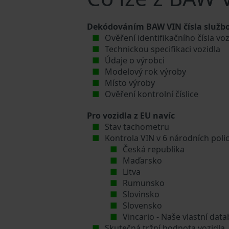
Dekódováním BAW VIN čísla službo
Ověření identifikačního čísla vo
Technickou specifikaci vozidla
Údaje o výrobci
Modelový rok výroby
Místo výroby
Ověření kontrolní číslice
Pro vozidla z EU navíc
Stav tachometru
Kontrola VIN v 6 národních poli
Česká republika
Maďarsko
Litva
Rumunsko
Slovinsko
Slovensko
Vincario - Naše vlastní da
Skutečná tržní hodnota vozidla