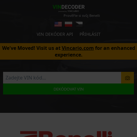
Prověřte si svůj Benelli
VIN DEKÓDER API
PŘIHLÁSIT
We've Moved! Visit us at
Vincario.com
for an enhanced
experience.
DEKÓDOVAT VIN