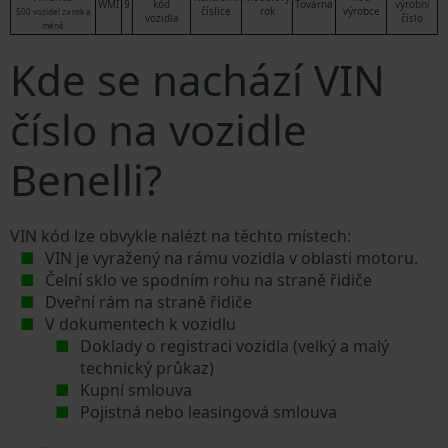
WMI
9
kód
Továrna
výrobní
číslice
rok
výrobce
500 vozidel za rok a
vozidla
číslo
méně
Kde se nachází VIN
číslo na vozidle
Benelli?
VIN kód lze obvykle nalézt na těchto místech:
VIN je vyražený na rámu vozidla v oblasti motoru.
Čelní sklo ve spodním rohu na straně řidiče
Dveřní rám na straně řidiče
V dokumentech k vozidlu
Doklady o registraci vozidla (velký a malý
technický průkaz)
Kupní smlouva
Pojistná nebo leasingová smlouva