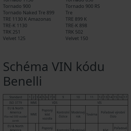
Tornado 900
Tornado 900 RS
Tornado Naked Tre 899
Tre
TRE 1130 K Amazonas
TRE 899 K
TRE-K 1130
TRE-K 898
TRK 251
TRK 502
Velvet 125
Velvet 150
Schéma VIN kódu
Benelli
Standard
1
2
3
4
5
6
7
8
9
10
11
12
13
14
15
16
17
ISO 3779
WMI
VDS
VIS
EU & North
Popisný
America
Kontrolní
Modelový
Pořadové výrobní
WMI
kód
Továrna
číslice
rok
číslo
Více než 500 vozidel
vozidla
za rok
EU & North
Popisný
Pořadové
America
Kontrolní
Modelový
Kód