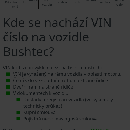
WMI
9
kód
Továrna
výrobní
číslice
rok
výrobce
500 vozidel za rok a
vozidla
číslo
méně
Kde se nachází VIN
číslo na vozidle
Bushtec?
VIN kód lze obvykle nalézt na těchto místech:
VIN je vyražený na rámu vozidla v oblasti motoru.
Čelní sklo ve spodním rohu na straně řidiče
Dveřní rám na straně řidiče
V dokumentech k vozidlu
Doklady o registraci vozidla (velký a malý
technický průkaz)
Kupní smlouva
Pojistná nebo leasingová smlouva