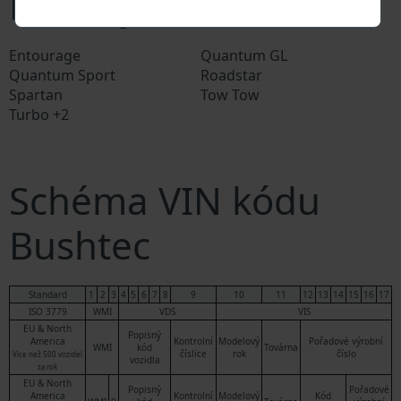
Modely Bushtec
Entourage
Quantum GL
Quantum Sport
Roadstar
Spartan
Tow Tow
Turbo +2
Schéma VIN kódu
Bushtec
Standard
1
2
3
4
5
6
7
8
9
10
11
12
13
14
15
16
17
ISO 3779
WMI
VDS
VIS
EU & North
Popisný
America
Kontrolní
Modelový
Pořadové výrobní
WMI
kód
Továrna
číslice
rok
číslo
Více než 500 vozidel
vozidla
za rok
EU & North
Popisný
Pořadové
America
Kontrolní
Modelový
Kód