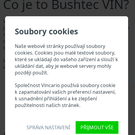
Co je to Bushtec VIN?
Výrobce vozů Bushtec přiděluje každému vozidlu
jedinečné identifikační číslo zvané Vehicle Identification
Soubory cookies
number (VIN). VIN se skládá ze znaků a čísel o celkové
délce 17 znaků, do kterých ze zakódovaná základní
Naše webové stránky používají soubory
specifikaci vozidla.
cookies. Cookies jsou malé textové soubory,
které se ukládají do vašeho zařízení a slouží k
Všechny databáze v automobilovém průmyslu
ukládání dat, aby je webové servery mohly
vyhledávají prostřednictvím VIN:
později použít.
Databáze výrobce Bushtec
\
Databáze dovozců/vývozců Bushtec
Společnost Vincario používá soubory cookie
Databáze prodejců Bushtec
k zapamatování vašich preferencí nastavení,
Dodavatelé náhradních dílů a autoservisy Bushtec
k usnadnění přihlášení a ke zlepšení
Národní registr vozidel
použitelnosti našich stránek.
Policejní databáze
Databáze pojišťoven
Databáze soukromých společností
SPRÁVA NASTAVENÍ
PŘIJMOUT VŠE