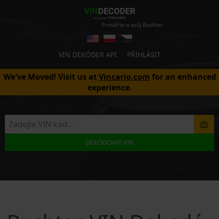
Prověřte si svůj Bushtec
VIN DEKÓDER API
PŘIHLÁSIT
We've Moved! Visit us at
Vincario.com
for an enhanced
experience.
DEKÓDOVAT VIN