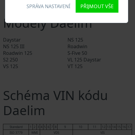
Databáze soukromých společností
SPRÁVA NASTAVENÍ
PŘIJMOUT VŠE
Modely Daelim
Daystar
NS 125
NS 125 III
Roadwin
Roadwin 125
S-Five 50
S2 250
VL 125 Daystar
VS 125
VT 125
Schéma VIN kódu
Daelim
Standard
1
2
3
4
5
6
7
8
9
10
11
12
13
14
15
16
17
ISO 3779
WMI
VDS
VIS