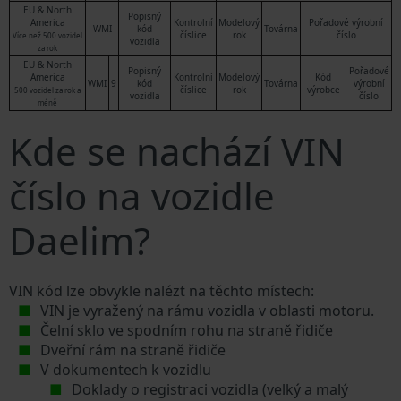
EU & North
Popisný
America
Kontrolní
Modelový
Pořadové výrobní
WMI
kód
Továrna
číslice
rok
číslo
Více než 500 vozidel
vozidla
za rok
EU & North
Popisný
Pořadové
America
Kontrolní
Modelový
Kód
WMI
9
kód
Továrna
výrobní
číslice
rok
výrobce
500 vozidel za rok a
vozidla
číslo
méně
Kde se nachází VIN
číslo na vozidle
Daelim?
VIN kód lze obvykle nalézt na těchto místech:
VIN je vyražený na rámu vozidla v oblasti motoru.
Čelní sklo ve spodním rohu na straně řidiče
Dveřní rám na straně řidiče
V dokumentech k vozidlu
Doklady o registraci vozidla (velký a malý