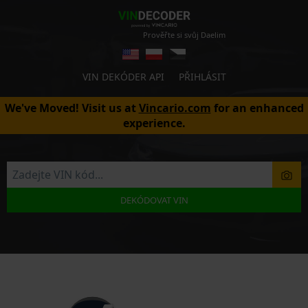
Prověřte si svůj Daelim
VIN DEKÓDER API
PŘIHLÁSIT
We've Moved! Visit us at
Vincario.com
for an enhanced
experience.
DEKÓDOVAT VIN