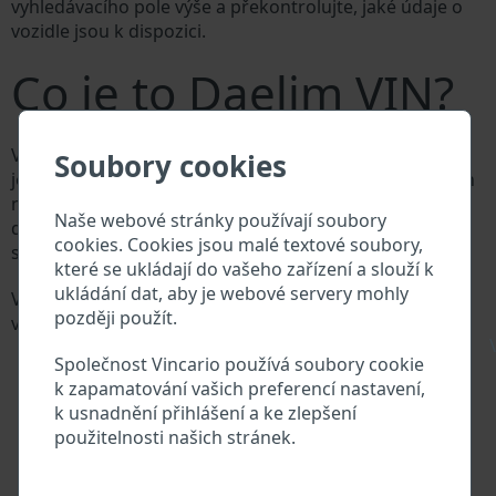
vyhledávacího pole výše a překontrolujte, jaké údaje o
vozidle jsou k dispozici.
Co je to Daelim VIN?
Výrobce vozů Daelim přiděluje každému vozidlu
Soubory cookies
jedinečné identifikační číslo zvané Vehicle Identification
number (VIN). VIN se skládá ze znaků a čísel o celkové
Naše webové stránky používají soubory
délce 17 znaků, do kterých ze zakódovaná základní
cookies. Cookies jsou malé textové soubory,
specifikaci vozidla.
které se ukládají do vašeho zařízení a slouží k
ukládání dat, aby je webové servery mohly
Všechny databáze v automobilovém průmyslu
později použít.
vyhledávají prostřednictvím VIN:
\
Databáze výrobce Daelim
Společnost Vincario používá soubory cookie
Databáze dovozců/vývozců Daelim
k zapamatování vašich preferencí nastavení,
Databáze prodejců Daelim
k usnadnění přihlášení a ke zlepšení
Dodavatelé náhradních dílů a autoservisy Daelim
použitelnosti našich stránek.
Národní registr vozidel
Policejní databáze
Databáze pojišťoven