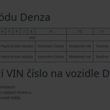
ódu Denza
4
5
6
7
8
9
10
11
VDS
Popisný kód vozidla
Kontrolní číslice
Modelový rok
Továrna
Popisný kód vozidla
Kontrolní číslice
Modelový rok
Továrna
í VIN číslo na vozidle 
 místech:
 v oblasti motoru.
traně řidiče