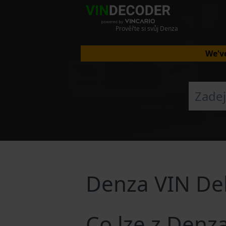
Prověřte si svůj Denza
We've
Denza VIN De
Co lze z Denz