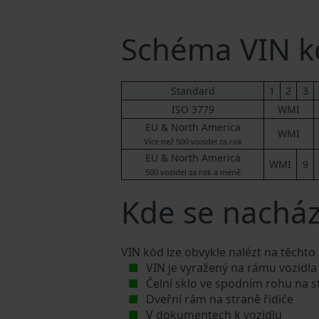
Schéma VIN k
Standard
1
2
3
ISO 3779
WMI
EU & North America
WMI
Více než 500 vozidel za rok
EU & North America
WMI
9
500 vozidel za rok a méně
Kde se nacház
VIN kód lze obvykle nalézt na těchto
VIN je vyražený na rámu vozidla
Čelní sklo ve spodním rohu na s
Dveřní rám na straně řidiče
V dokumentech k vozidlu