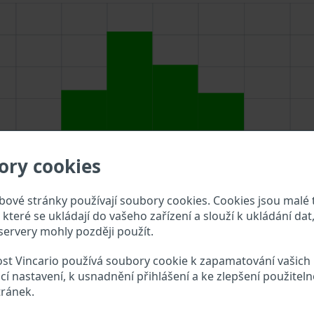
ory cookies
ové stránky používají soubory cookies. Cookies jsou malé 
které se ukládají do vašeho zařízení a slouží k ukládání dat,
ervery mohly později použít.
st Vincario používá soubory cookie k zapamatování vašich
IN do vyhledávacího pole výše a překontrolujte, jaké údaje o
cí nastavení, k usnadnění přihlášení a ke zlepšení použiteln
tránek.
a VIN?