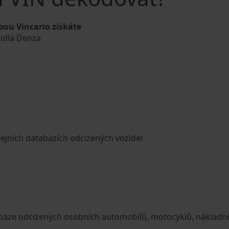
ou Vincario získáte
zidla Denza
cejních databázích odcizených vozidel
tabáze odcizených osobních automobilů, motocyklů, nákladn