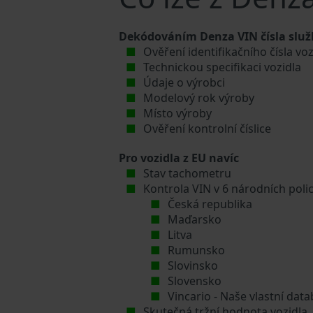
Dekódováním Denza VIN čísla služb
Ověření identifikačního čísla vo
Technickou specifikaci vozidla
Údaje o výrobci
Modelový rok výroby
Místo výroby
Ověření kontrolní číslice
Pro vozidla z EU navíc
Stav tachometru
Kontrola VIN v 6 národních poli
Česká republika
Maďarsko
Litva
Rumunsko
Slovinsko
Slovensko
Vincario - Naše vlastní da
Skutečná tržní hodnota vozidla