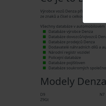
Výrobce vozů Denza přiděluje každému
ze znaků a čísel o celkové délce 17 z
Všechny databáze v automobilovém p
Databáze výrobce Denza
Databáze dovozců/vývozců Den
Databáze prodejců Denza
Dodavatelé náhradních dílů a a
Národní registr vozidel
Policejní databáze
Databáze pojišťoven
Databáze soukromých společno
Modely Denz
D9
N7
Z9Gt