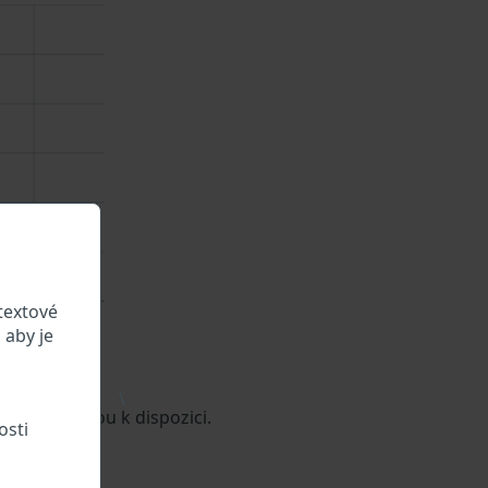
textové
 aby je
\
 vozidle jsou k dispozici.
osti