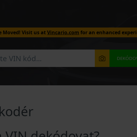
 Moved! Visit us at
Vincario.com
for an enhanced experi
DEKÓDOV
kodér
a VIN dekódovat?