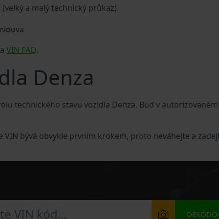
a (velký a malý technický průkaz)
smlouva
za
VIN FAQ
.
idla Denza
olu technického stavu vozidla Denza. Buď v autorizovaném
e VIN bývá obvykle prvním krokem, proto neváhejte a zadejt
DEKÓDOV