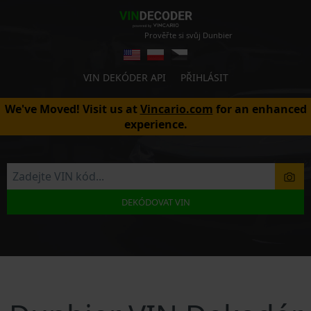
Prověřte si svůj Dunbier
VIN DEKÓDER API
PŘIHLÁSIT
We've Moved! Visit us at
Vincario.com
for an enhanced
experience.
DEKÓDOVAT VIN