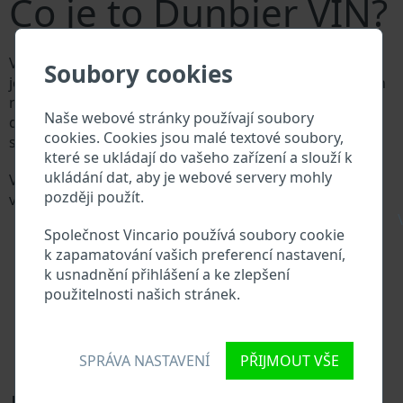
Co je to Dunbier VIN?
Výrobce vozů Dunbier přiděluje každému vozidlu
Soubory cookies
jedinečné identifikační číslo zvané Vehicle Identification
number (VIN). VIN se skládá ze znaků a čísel o celkové
Naše webové stránky používají soubory
délce 17 znaků, do kterých ze zakódovaná základní
cookies. Cookies jsou malé textové soubory,
specifikaci vozidla.
které se ukládají do vašeho zařízení a slouží k
ukládání dat, aby je webové servery mohly
Všechny databáze v automobilovém průmyslu
později použít.
vyhledávají prostřednictvím VIN:
\
Databáze výrobce Dunbier
Společnost Vincario používá soubory cookie
Databáze dovozců/vývozců Dunbier
k zapamatování vašich preferencí nastavení,
Databáze prodejců Dunbier
k usnadnění přihlášení a ke zlepšení
Dodavatelé náhradních dílů a autoservisy Dunbier
použitelnosti našich stránek.
Národní registr vozidel
Policejní databáze
Databáze pojišťoven
Databáze soukromých společností
SPRÁVA NASTAVENÍ
PŘIJMOUT VŠE