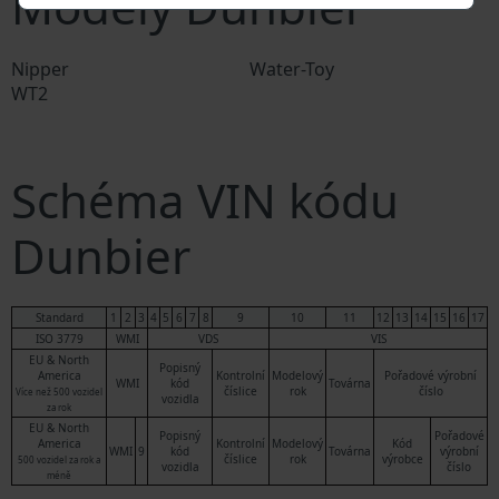
Modely Dunbier
Nipper
Water-Toy
WT2
Schéma VIN kódu
Dunbier
Standard
1
2
3
4
5
6
7
8
9
10
11
12
13
14
15
16
17
ISO 3779
WMI
VDS
VIS
EU & North
Popisný
America
Kontrolní
Modelový
Pořadové výrobní
WMI
kód
Továrna
číslice
rok
číslo
Více než 500 vozidel
vozidla
za rok
EU & North
Popisný
Pořadové
America
Kontrolní
Modelový
Kód
WMI
9
kód
Továrna
výrobní
číslice
rok
výrobce
500 vozidel za rok a
vozidla
číslo
méně