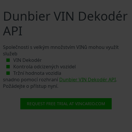
Dunbier VIN Dekodér
API
Společnosti s velkým množstvím VINů mohou využít
služeb
VIN Dekodér
Kontrola odcizených vozidel
Tržní hodnota vozidla
snadno pomocí rozhraní
Dunbier VIN Dekodér API
.
Požádejte o přístup nyní.
REQUEST FREE TRIAL AT VINCARIO.COM