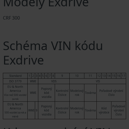
Modely Exdrive
CRF 300
Schéma VIN kódu
Exdrive
Standard
1
2
3
4
5
6
7
8
9
10
11
12
13
14
15
16
17
ISO 3779
WMI
VDS
VIS
EU & North
Popisný
America
Kontrolní
Modelový
Pořadové výrobní
WMI
kód
Továrna
číslice
rok
číslo
Více než 500 vozidel
vozidla
za rok
EU & North
Popisný
Pořadové
America
Kontrolní
Modelový
Kód
WMI
9
kód
Továrna
výrobní
číslice
rok
výrobce
500 vozidel za rok a
vozidla
číslo
méně