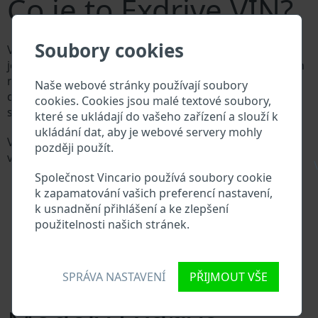
Co je to Exdrive VIN?
Soubory cookies
Výrobce vozů Exdrive přiděluje každému vozidlu
jedinečné identifikační číslo zvané Vehicle Identification
number (VIN). VIN se skládá ze znaků a čísel o celkové
Naše webové stránky používají soubory
délce 17 znaků, do kterých ze zakódovaná základní
cookies. Cookies jsou malé textové soubory,
specifikaci vozidla.
které se ukládají do vašeho zařízení a slouží k
ukládání dat, aby je webové servery mohly
Všechny databáze v automobilovém průmyslu
později použít.
vyhledávají prostřednictvím VIN:
\
Databáze výrobce Exdrive
Společnost Vincario používá soubory cookie
Databáze dovozců/vývozců Exdrive
k zapamatování vašich preferencí nastavení,
Databáze prodejců Exdrive
k usnadnění přihlášení a ke zlepšení
Dodavatelé náhradních dílů a autoservisy Exdrive
použitelnosti našich stránek.
Národní registr vozidel
Policejní databáze
Databáze pojišťoven
SPRÁVA NASTAVENÍ
PŘIJMOUT VŠE
Databáze soukromých společností