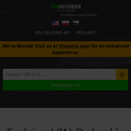
Prověřte si svůj Exdrive
VIN DEKÓDER API
PŘIHLÁSIT
We've Moved! Visit us at
Vincario.com
for an enhanced
experience.
DEKÓDOVAT VIN