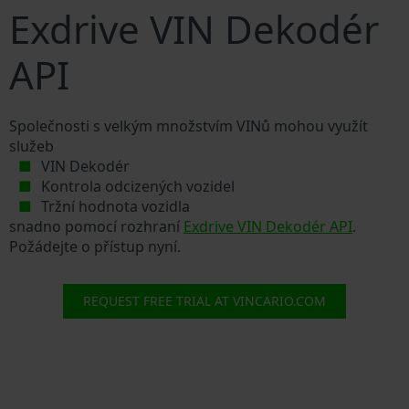
Exdrive VIN Dekodér
API
Společnosti s velkým množstvím VINů mohou využít
služeb
VIN Dekodér
Kontrola odcizených vozidel
Tržní hodnota vozidla
snadno pomocí rozhraní
Exdrive VIN Dekodér API
.
Požádejte o přístup nyní.
REQUEST FREE TRIAL AT VINCARIO.COM