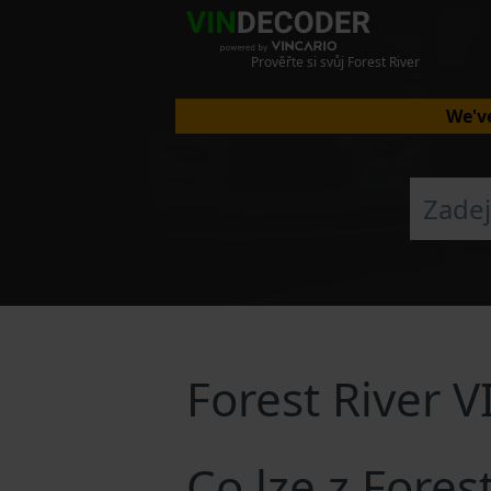
Prověřte si svůj Forest River
We've
Forest River 
Co lze z Fores