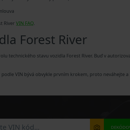
smlouva
st River
VIN FAQ
.
dla Forest River
u technického stavu vozidla Forest River. Buď v autorizova
er podle VIN bývá obvykle prvním krokem, proto neváhejte a
DEKÓDOV