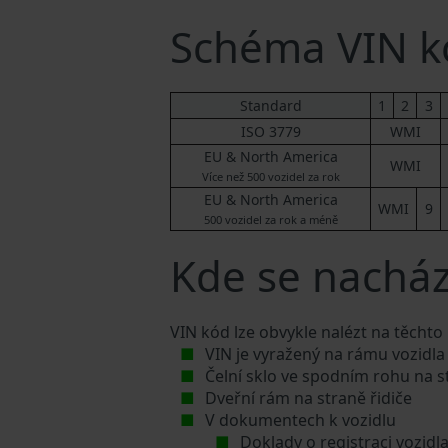
Schéma VIN kó
Standard
1
2
3
ISO 3779
WMI
EU & North America
WMI
Více než 500 vozidel za rok
EU & North America
WMI
9
500 vozidel za rok a méně
Kde se nachází
VIN kód lze obvykle nalézt na těchto
VIN je vyražený na rámu vozidla
Čelní sklo ve spodním rohu na s
Dveřní rám na straně řidiče
V dokumentech k vozidlu
Doklady o registraci vozidl