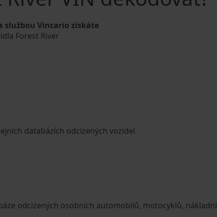
 službou Vincario získáte
idla Forest River
cejních databázích odcizených vozidel
tabáze odcizených osobních automobilů, motocyklů, nákladn