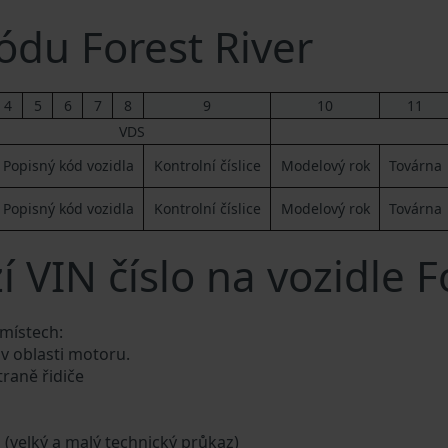
du Forest River
4
5
6
7
8
9
10
11
VDS
Popisný kód vozidla
Kontrolní číslice
Modelový rok
Továrna
Popisný kód vozidla
Kontrolní číslice
Modelový rok
Továrna
 VIN číslo na vozidle F
 místech:
 v oblasti motoru.
traně řidiče
a (velký a malý technický průkaz)