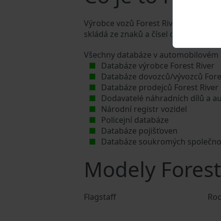
Výrobce vozů Forest River přiděluje k
skládá ze znaků a čísel o celkové dél
Všechny databáze v automobilovém p
Databáze výrobce Forest River
Databáze dovozců/vývozců Fore
Databáze prodejců Forest River
Dodavatelé náhradních dílů a au
Národní registr vozidel
Policejní databáze
Databáze pojišťoven
Databáze soukromých společno
Modely Forest
Flagstaff
Ro