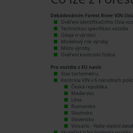
Dekódováním Forest River VIN čísla
Ověření identifikačního čísla voz
Technickou specifikaci vozidla
Údaje o výrobci
Modelový rok výroby
Místo výroby
Ověření kontrolní číslice
Pro vozidla z EU navíc
Stav tachometru
Kontrola VIN v 6 národních poli
Česká republika
Maďarsko
Litva
Rumunsko
Slovinsko
Slovensko
Vincario - Naše vlastní da
Skutečná tržní hodnota vozidla