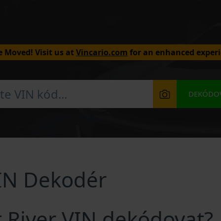
 Moved! Visit us at
Vincario.com
for an enhanced experi
DEKÓDOV
VIN Dekodér
t River VIN dekódovat?