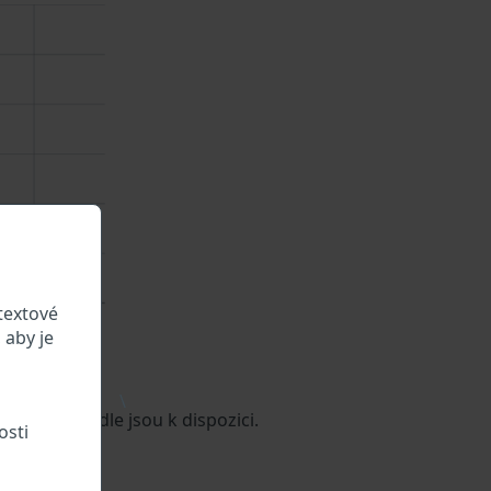
textové
 aby je
\
daje o vozidle jsou k dispozici.
osti