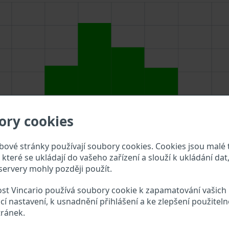
ory cookies
ové stránky používají soubory cookies. Cookies jsou malé 
které se ukládají do vašeho zařízení a slouží k ukládání dat,
ervery mohly později použít.
st Vincario používá soubory cookie k zapamatování vašich
dejte VIN do vyhledávacího pole výše a překontrolujte, jaké ú
cí nastavení, k usnadnění přihlášení a ke zlepšení použiteln
tránek.
t River VIN?