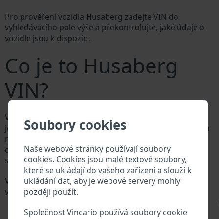
Pro prověření vozidla Husaberg zadejte VIN do
vyhledávacího pole výše a překontrolujte, jaké údaje o
vozidle jsou k dispozici.
Co je to Husaberg
VIN?
Výrobce vozů Husaberg přiděluje každému vozidlu
Soubory cookies
jedinečné identifikační číslo zvané Vehicle Identification
number (VIN). VIN se skládá ze znaků a čísel o celkové
Naše webové stránky používají soubory
délce 17 znaků, do kterých ze zakódovaná základní
cookies. Cookies jsou malé textové soubory,
specifikaci vozidla.
které se ukládají do vašeho zařízení a slouží k
ukládání dat, aby je webové servery mohly
Všechny databáze v automobilovém průmyslu
později použít.
vyhledávají prostřednictvím VIN:
Databáze výrobce Husaberg
\
Společnost Vincario používá soubory cookie
Databáze dovozců/vývozců Husaberg