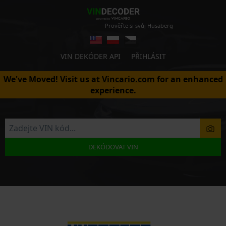
Prověřte si svůj Husaberg
VIN DEKÓDER API
PŘIHLÁSIT
We've Moved! Visit us at
Vincario.com
for an enhanced
experience.
DEKÓDOVAT VIN