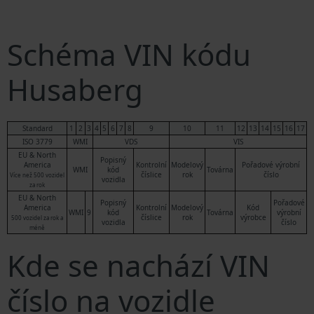
Schéma VIN kódu
Husaberg
Standard
1
2
3
4
5
6
7
8
9
10
11
12
13
14
15
16
17
ISO 3779
WMI
VDS
VIS
EU & North
Popisný
America
Kontrolní
Modelový
Pořadové výrobní
WMI
kód
Továrna
číslice
rok
číslo
Více než 500 vozidel
vozidla
za rok
EU & North
Popisný
Pořadové
America
Kontrolní
Modelový
Kód
WMI
9
kód
Továrna
výrobní
číslice
rok
výrobce
500 vozidel za rok a
vozidla
číslo
méně
Kde se nachází VIN
číslo na vozidle